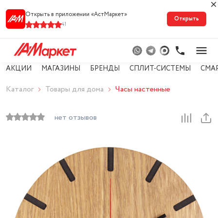
Открыть в приложении «АстМарке‪т‬»
Открыть
41
АКЦИИ
МАГАЗИНЫ
БРЕНДЫ
СПЛИТ-СИСТЕМЫ
СМА
Каталог
Товары для дома
Часы настенные
нет отзывов