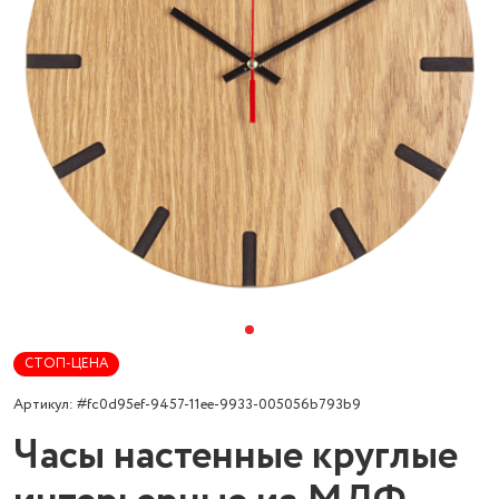
СТОП-ЦЕНА
Артикул: #fc0d95ef-9457-11ee-9933-005056b793b9
Часы настенные круглые