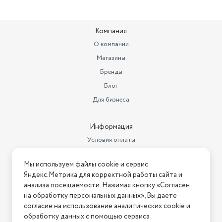
Компания
О компании
Магазины
Бренды
Блог
Для бизнеса
Информация
Условия оплаты
Условия доставки
Мы используем файлы cookie и сервис
Условия возврата
Яндекс.Метрика для корректной работы сайта и
Нашли ошибку на сайте?
Напишите нам
.
анализа посещаемости. Нажимая кнопку «Согласен
на обработку персональных данных», Вы даете
2026 © Интернет-магазин "АстМаркет". У нас есть всё!
согласие на использование аналитических cookie и
обработку данных с помощью сервиса