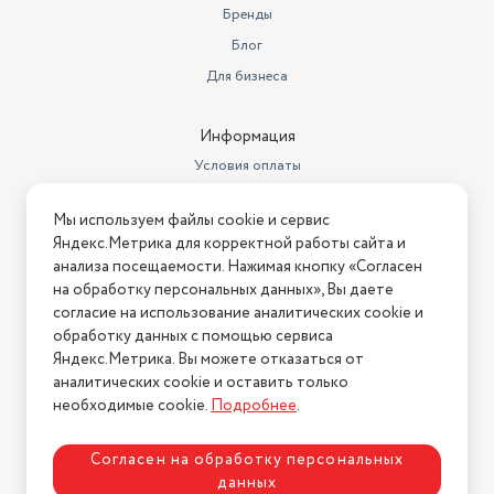
Бренды
Блог
Для бизнеса
Информация
Условия оплаты
Условия доставки
Мы используем файлы cookie и сервис
Условия возврата
Яндекс.Метрика для корректной работы сайта и
Нашли ошибку на сайте?
Напишите нам
.
анализа посещаемости. Нажимая кнопку «Согласен
на обработку персональных данных», Вы даете
2026 © Интернет-магазин "АстМаркет". У нас есть всё!
согласие на использование аналитических cookie и
обработку данных с помощью сервиса
Яндекс.Метрика. Вы можете отказаться от
аналитических cookie и оставить только
Политика конфиденциальности
необходимые cookie.
Подробнее
.
Согласен на обработку персональных
данных