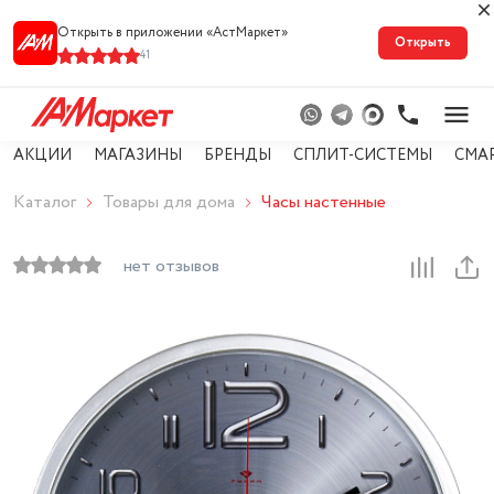
Открыть в приложении «АстМарке‪т‬»
Открыть
41
АКЦИИ
МАГАЗИНЫ
БРЕНДЫ
СПЛИТ-СИСТЕМЫ
СМА
Каталог
Товары для дома
Часы настенные
нет отзывов