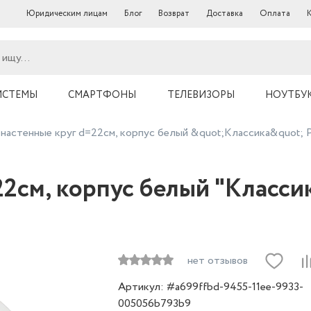
Юридическим лицам
Блог
Возврат
Доставка
Оплата
ИСТЕМЫ
СМАРТФОНЫ
ТЕЛЕВИЗОРЫ
НОУТБУ
 настенные круг d=22см, корпус белый &quot;Классика&quot; 
2см, корпус белый "Классик
нет отзывов
Артикул: #a699ffbd-9455-11ee-9933-
005056b793b9