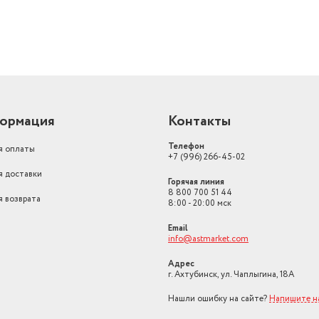
ормация
Контакты
Телефон
я оплаты
+7 (996) 266-45-02
я доставки
Горячая линия
8 800 700 51 44
я возврата
8:00 - 20:00 мск
Email
info@astmarket.com
Адрес
г. Ахтубинск, ул. Чаплыгина, 18А
Нашли ошибку на сайте?
Напишите н