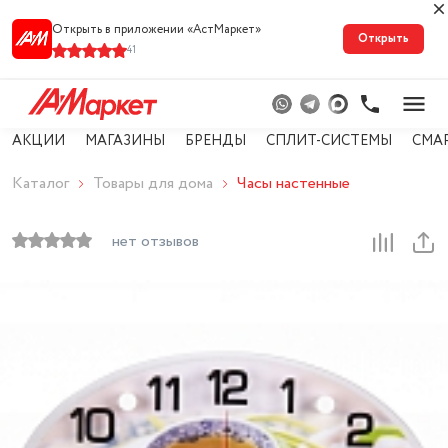
Открыть в приложении «АстМарке‪т‬»
Открыть
41
АКЦИИ
МАГАЗИНЫ
БРЕНДЫ
СПЛИТ-СИСТЕМЫ
СМА
Каталог
Товары для дома
Часы настенные
нет отзывов