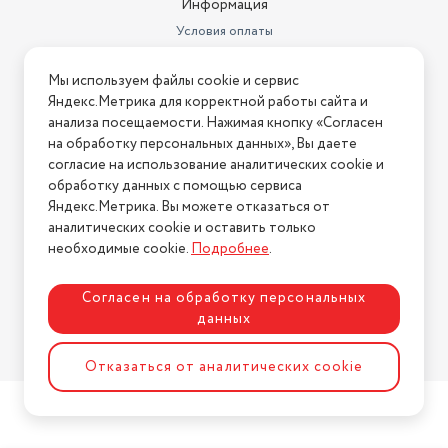
Информация
Условия оплаты
Условия доставки
Мы используем файлы cookie и сервис
Условия возврата
Яндекс.Метрика для корректной работы сайта и
Нашли ошибку на сайте?
Напишите нам
.
анализа посещаемости. Нажимая кнопку «Согласен
на обработку персональных данных», Вы даете
2026 © Интернет-магазин "АстМаркет". У нас есть всё!
согласие на использование аналитических cookie и
обработку данных с помощью сервиса
Яндекс.Метрика. Вы можете отказаться от
аналитических cookie и оставить только
Политика конфиденциальности
необходимые cookie.
Подробнее
.
Согласен на обработку персональных
данных
Разработка сайта
ASTDESIGN
Отказаться от аналитических cookie