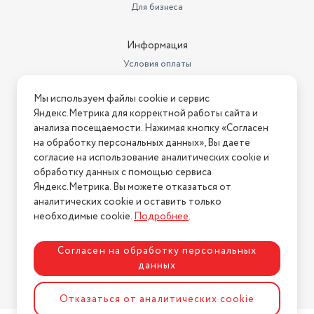
Для бизнеса
Информация
Условия оплаты
Условия доставки
Мы используем файлы cookie и сервис
Условия возврата
Яндекс.Метрика для корректной работы сайта и
Нашли ошибку на сайте?
Напишите нам
.
анализа посещаемости. Нажимая кнопку «Согласен
на обработку персональных данных», Вы даете
2026 © Интернет-магазин "АстМаркет". У нас есть всё!
согласие на использование аналитических cookie и
обработку данных с помощью сервиса
Яндекс.Метрика. Вы можете отказаться от
аналитических cookie и оставить только
Политика конфиденциальности
необходимые cookie.
Подробнее
.
Согласен на обработку персональных
данных
Разработка сайта
ASTDESIGN
Отказаться от аналитических cookie