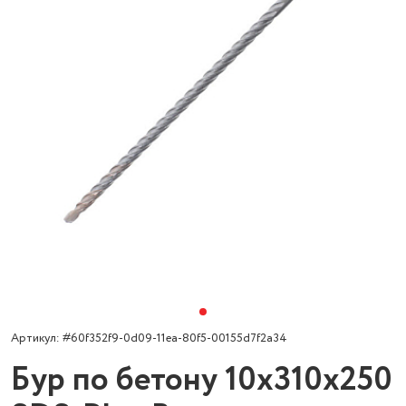
Артикул: #60f352f9-0d09-11ea-80f5-00155d7f2a34
Бур по бетону 10х310х250