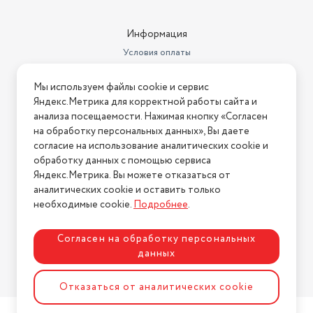
Информация
Условия оплаты
Условия доставки
Мы используем файлы cookie и сервис
Условия возврата
Яндекс.Метрика для корректной работы сайта и
Нашли ошибку на сайте?
Напишите нам
.
анализа посещаемости. Нажимая кнопку «Согласен
на обработку персональных данных», Вы даете
2026 © Интернет-магазин "АстМаркет". У нас есть всё!
согласие на использование аналитических cookie и
обработку данных с помощью сервиса
Яндекс.Метрика. Вы можете отказаться от
аналитических cookie и оставить только
Политика конфиденциальности
необходимые cookie.
Подробнее
.
Согласен на обработку персональных
данных
Разработка сайта
ASTDESIGN
Отказаться от аналитических cookie