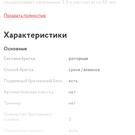
поддерживает напряжение 5 В и рассчитан на 60 мин
непрерывного использования.
Показать полностью
Характеристики
Основные
Система бритья
роторная
Способ бритья
сухое / влажное
Подвижный бритвенный блок
есть
Автоматическая очистка
нет
Триммер
нет
Количество бритвенных
головок
3
Плавающие головки
есть