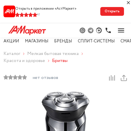
Открыть в приложении «АстМарке‪т‬»
Открыть
41
АКЦИИ
МАГАЗИНЫ
БРЕНДЫ
СПЛИТ-СИСТЕМЫ
СМА
Каталог
Мелкая бытовая техника
Красота и здоровье
Бритвы
нет отзывов