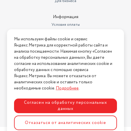
Для бизнеса
Информация
Условия оплаты
Условия доставки
Мы используем файлы cookie и сервис
Условия возврата
Яндекс.Метрика для корректной работы сайта и
Нашли ошибку на сайте?
Напишите нам
.
анализа посещаемости. Нажимая кнопку «Согласен
на обработку персональных данных», Вы даете
2026 © Интернет-магазин "АстМаркет". У нас есть всё!
согласие на использование аналитических cookie и
обработку данных с помощью сервиса
Яндекс.Метрика. Вы можете отказаться от
аналитических cookie и оставить только
Политика конфиденциальности
необходимые cookie.
Подробнее
.
Согласен на обработку персональных
данных
Разработка сайта
ASTDESIGN
Отказаться от аналитических cookie