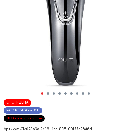
СТОП-ЦЕНА
РАССРОЧКА на ВСЁ
300 бонусов за отзыв
Артикул: #1e028a9a-7c38-11ed-83f5-00155d7faf6d