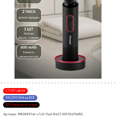
СТОП-ЦЕНА
РАССРОЧКА на ВСЁ
300 бонусов за отзыв
Артикул: #808997a1-c7c0-11ed-8457-00155d7faf82