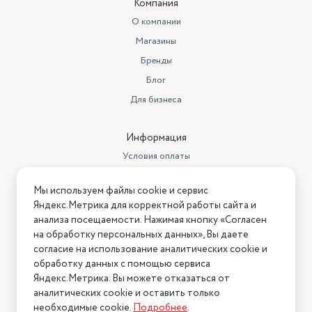
Материал корпуса
Компания
пластик
помощником в ежедневном уходе за собой.
О компании
Страна производства
Китай
Магазины
Гарантийный срок
1 год
Бренды
Модель
Блог
BS003
Для бизнеса
Насадки
насадка триммер для носа
Время зарядки аккумулятора
120
Информация
Условия оплаты
Бренд
Pioneer
Условия доставки
Подвижный бритвенный блок
есть
Мы используем файлы cookie и сервис
Условия возврата
Яндекс.Метрика для корректной работы сайта и
Тип бритвы
Роторная
Нашли ошибку на сайте?
Напишите нам
.
анализа посещаемости. Нажимая кнопку «Согласен
на обработку персональных данных», Вы даете
Автоматическая очистка
нет
2026 © Интернет-магазин "АстМаркет". У нас есть всё!
согласие на использование аналитических cookie и
Триммер
есть
обработку данных с помощью сервиса
Яндекс.Метрика. Вы можете отказаться от
бритва, насадка-триммер для
аналитических cookie и оставить только
Политика конфиденциальности
носа, насадка-триммер для
необходимые cookie.
Подробнее
.
подравнивания бакенбардов/