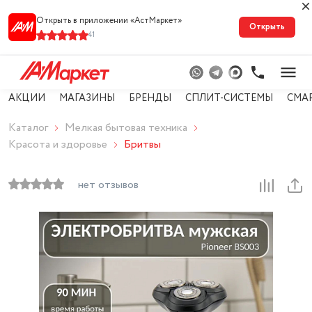
Открыть в приложении «АстМарке‪т‬»
Открыть
41
АКЦИИ
МАГАЗИНЫ
БРЕНДЫ
СПЛИТ-СИСТЕМЫ
СМА
Каталог
Мелкая бытовая техника
Красота и здоровье
Бритвы
нет отзывов