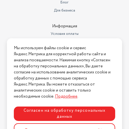
Возможность чистки под
Блог
струей воды
есть
Для бизнеса
Цвет товара
черный
Информация
Условия оплаты
Условия доставки
Мы используем файлы cookie и сервис
Условия возврата
Яндекс.Метрика для корректной работы сайта и
Нашли ошибку на сайте?
Напишите нам
.
анализа посещаемости. Нажимая кнопку «Согласен
на обработку персональных данных», Вы даете
2026 © Интернет-магазин "АстМаркет". У нас есть всё!
согласие на использование аналитических cookie и
обработку данных с помощью сервиса
Яндекс.Метрика. Вы можете отказаться от
аналитических cookie и оставить только
Политика конфиденциальности
необходимые cookie.
Подробнее
.
Согласен на обработку персональных
данных
Разработка сайта
ASTDESIGN