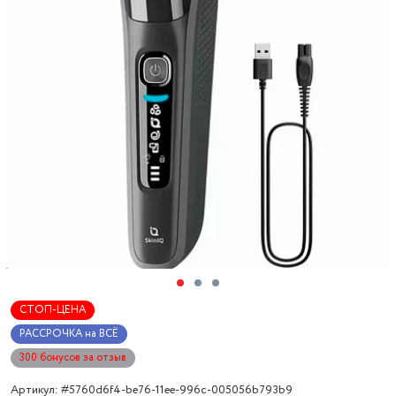
СТОП-ЦЕНА
РАССРОЧКА на ВСЁ
300 бонусов за отзыв
Артикул: #5760d6f4-be76-11ee-996c-005056b793b9