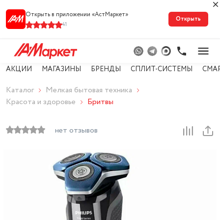
Открыть в приложении «АстМарке‪т‬»
Открыть
41
АКЦИИ
МАГАЗИНЫ
БРЕНДЫ
СПЛИТ-СИСТЕМЫ
СМА
Каталог
Мелкая бытовая техника
Красота и здоровье
Бритвы
нет отзывов