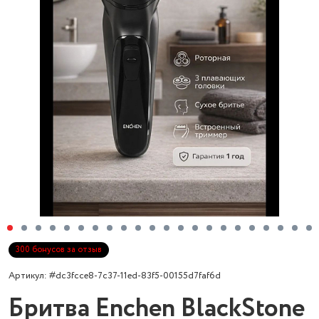
300 бонусов за отзыв
Артикул: #dc3fcce8-7c37-11ed-83f5-00155d7faf6d
Бритва Enchen BlackStone