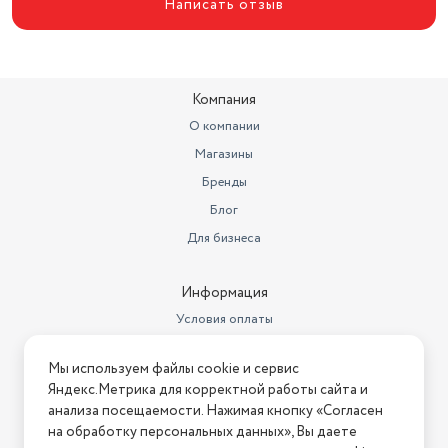
Написать отзыв
Страна производства
Китай
Гарантийный срок
1 год
Компания
Модель
BlackStone C
О компании
Высота предмета
15,5
Магазины
Ширина предмета
5,3
Бренды
Блог
Время зарядки аккумулятора
60
Для бизнеса
Подвижный бритвенный блок
нет
Автоматическая очистка
нет
Информация
Условия оплаты
Триммер
есть
Условия доставки
Количество бритвенных
Мы используем файлы cookie и сервис
Условия возврата
головок
3
Яндекс.Метрика для корректной работы сайта и
Нашли ошибку на сайте?
Напишите нам
.
анализа посещаемости. Нажимая кнопку «Согласен
Тип дисплея
OLED
на обработку персональных данных», Вы даете
2026 © Интернет-магазин "АстМаркет". У нас есть всё!