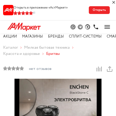
Открыть в приложении «АстМарке‪т‬»
Открыть
41
АКЦИИ
МАГАЗИНЫ
БРЕНДЫ
СПЛИТ-СИСТЕМЫ
СМА
Каталог
Мелкая бытовая техника
Красота и здоровье
Бритвы
нет отзывов