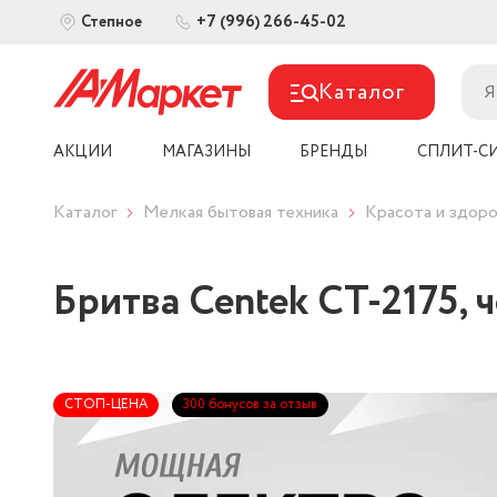
+7 (996) 266-45-02
Степное
Каталог
АКЦИИ
МАГАЗИНЫ
БРЕНДЫ
СПЛИТ-С
Каталог
Мелкая бытовая техника
Красота и здоро
Бритва Centek CT-2175,
СТОП-ЦЕНА
300 бонусов за отзыв