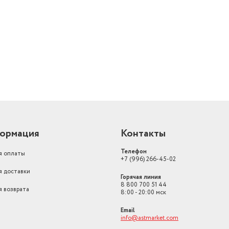
Вес с учетом упаковки
501
й
Цвет товара
черный
Вес товара, г
501
ормация
Контакты
Телефон
я оплаты
+7 (996) 266-45-02
я доставки
Горячая линия
8 800 700 51 44
я возврата
8:00 - 20:00 мск
Email
info@astmarket.com