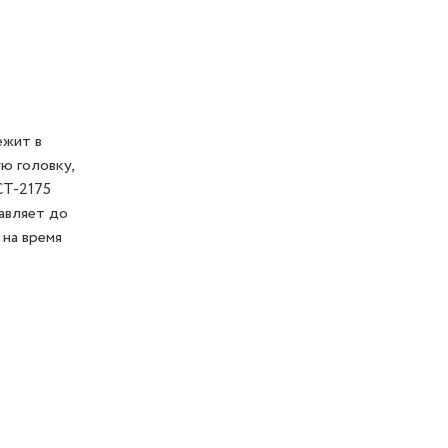
ежит в
ю головку,
CT-2175
авляет до
 на время