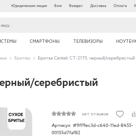
Юридическим лицам
Блог
Возврат
Доставка
Оплата
ИСТЕМЫ
СМАРТФОНЫ
ТЕЛЕВИЗОРЫ
НОУТБУ
вье
Бритвы
Бритва Centek CT-2175, черный/серебристый
 черный/серебристый
нет отзывов
Артикул: #9ff9ec3d-c640-11ed-8455-
00155d7faf82