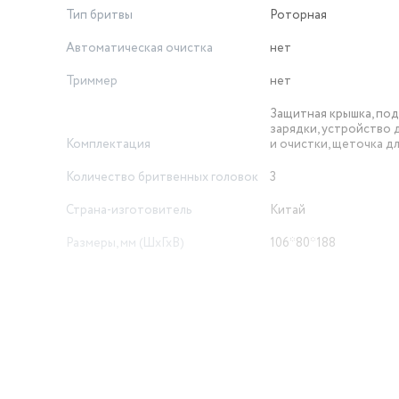
Тип бритвы
Роторная
Автоматическая очистка
нет
Триммер
нет
Защитная крышка, под
зарядки, устройство 
Комплектация
и очистки, щеточка д
Количество бритвенных головок
3
Страна-изготовитель
Китай
Размеры, мм (ШхГхВ)
106*80*188
Плавающие головки
нет
Индикатор зарядки
Индикация
аккумулятора
Возможность чистки под струей
воды
нет