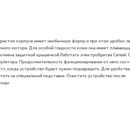
бристом корпусе имеет необычную форму и при этом удобно л
рного мотора. Для особой гладкости кожи она имеет плавающу
полнена защитной крышечкой.Работать электробритва Centek 
умулятора. Продолжительность функционирования от него сост
ет», когда устройство будет нужно подзарядить. Для удобства
тить на специальной подставке. Очистить устройство после
воды.