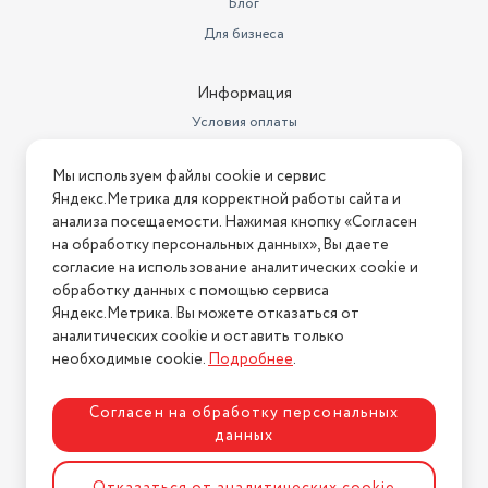
Блог
Для бизнеса
Информация
Условия оплаты
Условия доставки
Мы используем файлы cookie и сервис
Условия возврата
Яндекс.Метрика для корректной работы сайта и
Нашли ошибку на сайте?
Напишите нам
.
анализа посещаемости. Нажимая кнопку «Согласен
на обработку персональных данных», Вы даете
2026 © Интернет-магазин "АстМаркет". У нас есть всё!
согласие на использование аналитических cookie и
обработку данных с помощью сервиса
Яндекс.Метрика. Вы можете отказаться от
аналитических cookie и оставить только
Политика конфиденциальности
необходимые cookie.
Подробнее
.
Согласен на обработку персональных
данных
Разработка сайта
ASTDESIGN
Отказаться от аналитических cookie