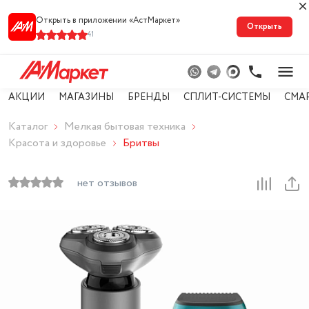
Открыть в приложении «АстМарке‪т‬»
Открыть
41
АКЦИИ
МАГАЗИНЫ
БРЕНДЫ
СПЛИТ-СИСТЕМЫ
СМА
Каталог
Мелкая бытовая техника
Красота и здоровье
Бритвы
нет отзывов