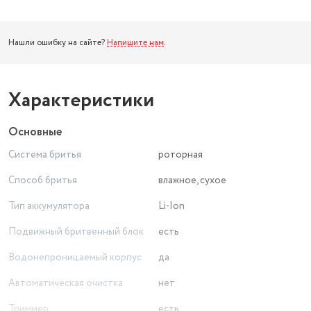
Нашли ошибку на сайте?
Напишите нам
.
Характеристики
Основные
Система бритья
роторная
Способ бритья
влажное, сухое
Тип аккумулятора
Li-Ion
Подвижный бритвенный блок
есть
Водонепроницаемый корпус
да
Автоматическая очистка
нет
Триммер
есть