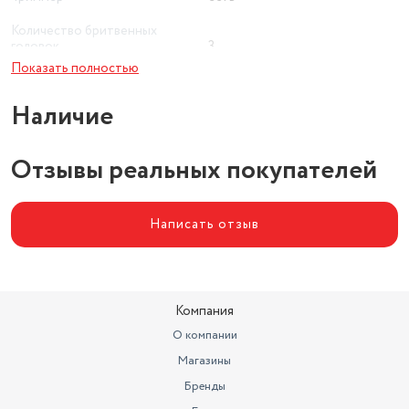
Количество бритвенных
головок
3
Показать полностью
Плавающие головки
нет
Наличие
Возможность чистки под
струей воды
есть
Отзывы реальных покупателей
Написать отзыв
Компания
О компании
Магазины
Бренды