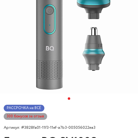
РАССРОЧКА на ВСЁ
300 бонусов за отзыв
Артикул: #3828fa01-11f3-11ef-a7b3-005056022ea3