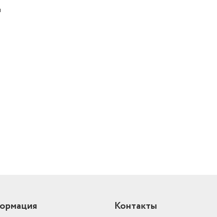
м
й
ормация
Контакты