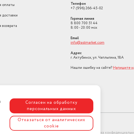
Телефон
я оплаты
+7 (996) 266-45-02
я доставки
Горячая линия
8 800 700 51 44
я возврата
8:00 - 20:00 мск
Email
info@astmarket.com
Адрес
г. Ахтубинск, ул. Чаплыгина, 18А
Нашли ошибку на сайте?
Напишите н
я
Согласен на обработку
персональных данных
Отказаться от аналитических
cookie
ет-магазин "АстМаркет". У нас есть всё!
Политика конфиденциальн