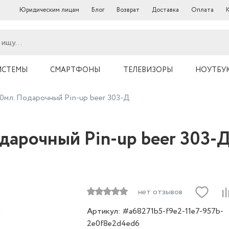
Юридическим лицам
Блог
Возврат
Доставка
Оплата
ИСТЕМЫ
СМАРТФОНЫ
ТЕЛЕВИЗОРЫ
НОУТБУ
0мл. Подарочный Pin-up beer 303-Д
дарочный Pin-up beer 303-
нет отзывов
Артикул: #a68271b5-f9e2-11e7-957b-
2e0f8e2d4ed6