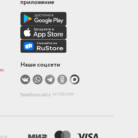
приложение
Наши соцсети
ам
.
Разработка сайта
ASTDESIGN
ости