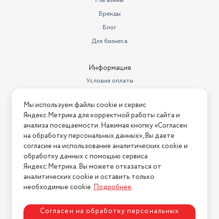
Магазины
Бренды
Блог
Для бизнеса
Информация
Условия оплаты
Условия доставки
Мы используем файлы cookie и сервис
Условия возврата
Яндекс.Метрика для корректной работы сайта и
Нашли ошибку на сайте?
Напишите нам
.
анализа посещаемости. Нажимая кнопку «Согласен
на обработку персональных данных», Вы даете
2026 © Интернет-магазин "АстМаркет". У нас есть всё!
согласие на использование аналитических cookie и
обработку данных с помощью сервиса
Яндекс.Метрика. Вы можете отказаться от
аналитических cookie и оставить только
Политика конфиденциальности
необходимые cookie.
Подробнее
.
Согласен на обработку персональных