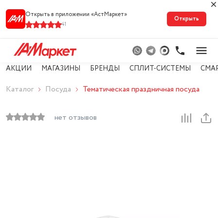
Открыть в приложении «АстМарке‪т‬»
Открыть
41
АКЦИИ
МАГАЗИНЫ
БРЕНДЫ
СПЛИТ-СИСТЕМЫ
СМА
Каталог
Посуда
Тематическая праздничная посуда
нет отзывов