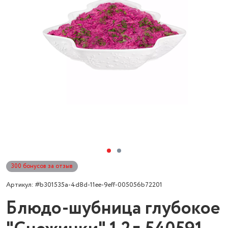
300 бонусов за отзыв
Артикул: #b301535a-4d8d-11ee-9eff-005056b72201
Блюдо-шубница глубокое