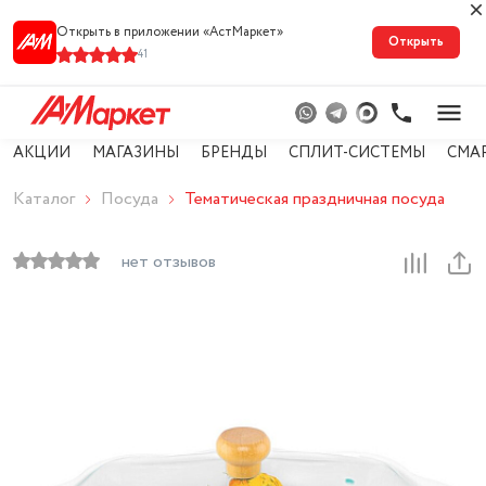
Открыть в приложении «АстМарке‪т‬»
Открыть
41
АКЦИИ
МАГАЗИНЫ
БРЕНДЫ
СПЛИТ-СИСТЕМЫ
СМА
Каталог
Посуда
Тематическая праздничная посуда
нет отзывов