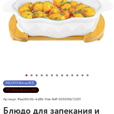
РАССРОЧКА на ВСЁ
300 бонусов за отзыв
Артикул: #ae26fc0b-4d8b-11ee-9eff-005056b72201
Блюдо для запекания и