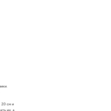
ики.
е
 20 см и
ть их, а