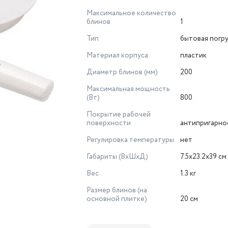
Максимальное количество
блинов
1
Тип
бытовая погр
Материал корпуса
пластик
Диаметр блинов (мм)
200
Максимальная мощность
(Вт)
800
Покрытие рабочей
поверхности
антипригарно
Регулировка температуры
нет
Габариты (ВхШхД)
7.5x23.2x39 см
Вес
1.3 кг
Размер блинов (на
основной плитке)
20 см