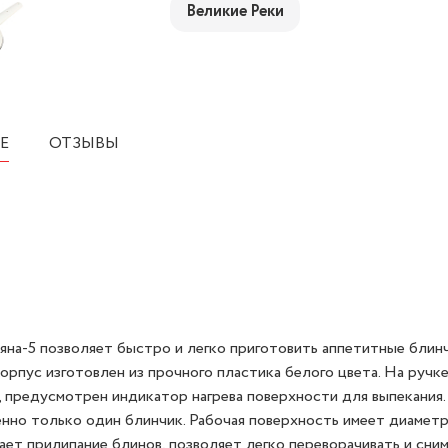
Великие Реки
Е
ОТЗЫВЫ
яна-5 позволяет быстро и легко приготовить аппетитные блинч
рпус изготовлен из прочного пластика белого цвета. На ручк
 предусмотрен индикатор нагрева поверхности для выпекания.
нно только один блинчик. Рабочая поверхность имеет диаметр
ет прилипание блинов, позволяет легко переворачивать и снима