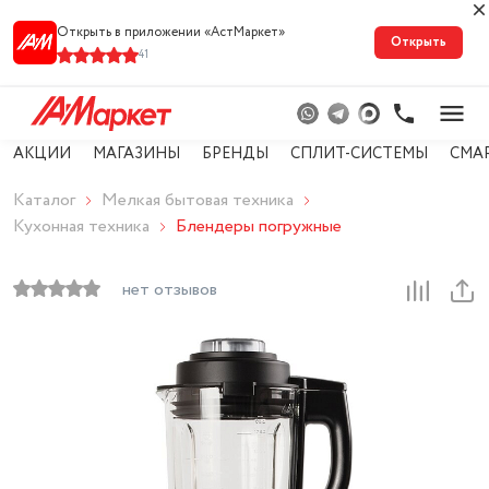
Открыть в приложении «АстМарке‪т‬»
Открыть
41
АКЦИИ
МАГАЗИНЫ
БРЕНДЫ
СПЛИТ-СИСТЕМЫ
СМА
Каталог
Мелкая бытовая техника
Кухонная техника
Блендеры погружные
нет отзывов