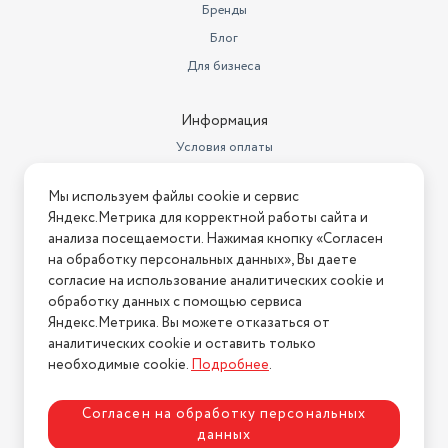
Бренды
Блог
Для бизнеса
Информация
Условия оплаты
Условия доставки
Мы используем файлы cookie и сервис
Условия возврата
Яндекс.Метрика для корректной работы сайта и
Нашли ошибку на сайте?
Напишите нам
.
анализа посещаемости. Нажимая кнопку «Согласен
на обработку персональных данных», Вы даете
2026 © Интернет-магазин "АстМаркет". У нас есть всё!
согласие на использование аналитических cookie и
обработку данных с помощью сервиса
Яндекс.Метрика. Вы можете отказаться от
аналитических cookie и оставить только
Политика конфиденциальности
необходимые cookie.
Подробнее
.
Согласен на обработку персональных
данных