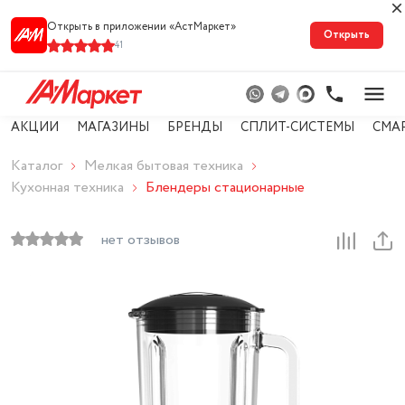
Открыть в приложении «АстМарке‪т‬»
Открыть
41
АКЦИИ
МАГАЗИНЫ
БРЕНДЫ
СПЛИТ-СИСТЕМЫ
СМА
Каталог
Мелкая бытовая техника
Кухонная техника
Блендеры стационарные
нет отзывов