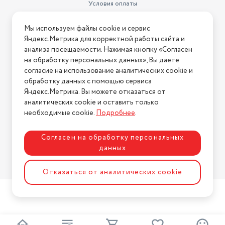
Условия оплаты
Условия доставки
Мы используем файлы cookie и сервис
Условия возврата
Яндекс.Метрика для корректной работы сайта и
Нашли ошибку на сайте?
Напишите нам
.
анализа посещаемости. Нажимая кнопку «Согласен
на обработку персональных данных», Вы даете
2026 © Интернет-магазин "АстМаркет". У нас есть всё!
согласие на использование аналитических cookie и
обработку данных с помощью сервиса
Яндекс.Метрика. Вы можете отказаться от
аналитических cookie и оставить только
Политика конфиденциальности
необходимые cookie.
Подробнее
.
Согласен на обработку персональных
данных
Разработка сайта
ASTDESIGN
Отказаться от аналитических cookie