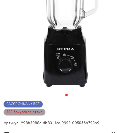
РАССРОЧКА на ВСЁ
300 бонусов за отзыв
Артикул: #98b3088e-db83-11ee-9993-005056b793b9