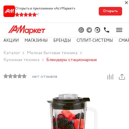
Открыть в приложении «АстМарке‪т‬»
Открыть
41
АКЦИИ
МАГАЗИНЫ
БРЕНДЫ
СПЛИТ-СИСТЕМЫ
СМА
Каталог
Мелкая бытовая техника
Кухонная техника
Блендеры стационарные
нет отзывов