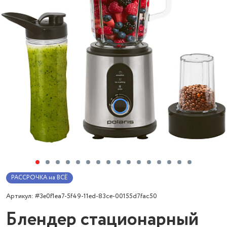
РАССРОЧКА на ВСЁ
Артикул: #3e0f1ea7-5f49-11ed-83ce-00155d7fac50
Блендер стационарный