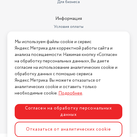
Для бизнеса
Информация
Условия оплаты
Условия доставки
Мы используем файлы cookie и сервис
Условия возврата
Яндекс.Метрика для корректной работы сайта и
Нашли ошибку на сайте?
Напишите нам
.
анализа посещаемости. Нажимая кнопку «Согласен
на обработку персональных данных», Вы даете
2026 © Интернет-магазин "АстМаркет". У нас есть всё!
согласие на использование аналитических cookie и
обработку данных с помощью сервиса
Яндекс.Метрика. Вы можете отказаться от
аналитических cookie и оставить только
Политика конфиденциальности
необходимые cookie.
Подробнее
.
Согласен на обработку персональных
данных
Разработка сайта
ASTDESIGN
Отказаться от аналитических cookie