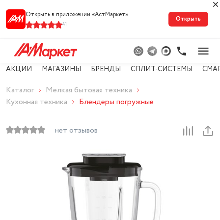
Открыть в приложении «АстМарке‪т‬»
Открыть
41
АКЦИИ
МАГАЗИНЫ
БРЕНДЫ
СПЛИТ-СИСТЕМЫ
СМА
Каталог
Мелкая бытовая техника
Кухонная техника
Блендеры погружные
нет отзывов