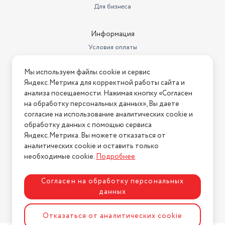
Для бизнеса
Информация
Условия оплаты
Условия доставки
Мы используем файлы cookie и сервис
Условия возврата
Яндекс.Метрика для корректной работы сайта и
Нашли ошибку на сайте?
Напишите нам
.
анализа посещаемости. Нажимая кнопку «Согласен
на обработку персональных данных», Вы даете
2026 © Интернет-магазин "АстМаркет". У нас есть всё!
согласие на использование аналитических cookie и
обработку данных с помощью сервиса
Яндекс.Метрика. Вы можете отказаться от
аналитических cookie и оставить только
Политика конфиденциальности
необходимые cookie.
Подробнее
.
Согласен на обработку персональных
данных
Разработка сайта
ASTDESIGN
Отказаться от аналитических cookie