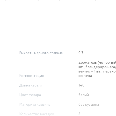
жный, функциональный и стильный помощник на вашей кухне, ко
 напитков.
Емкость мерного стакана
0,7
держатель (моторный 
шт.; блендерную насад
венчик — 1 шт.; перех
Комплектация
венчика
Длина кабеля
140
Цвет товара
белый
Материал кувшина
без кувшина
Количество насадок
3