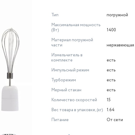
Тип
погружной
Максимальная мощность
(Вт)
1400
Материал погружной
части
нержавеющая 
Измельчитель в
комплекте
есть
Импульсный режим
есть
Турборежим
есть
Мерный стакан
есть
Количество скоростей
15
Вес товара в упаковке, (кг)
1.64
Питание
От сети