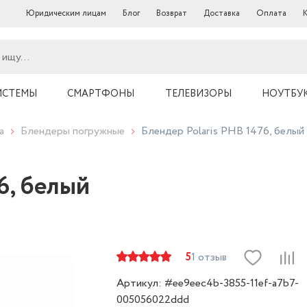
Юридическим лицам
Блог
Возврат
Доставка
Оплата
ИСТЕМЫ
СМАРТФОНЫ
ТЕЛЕВИЗОРЫ
НОУТБУ
а
Блендеры погружные
Блендер Polaris PHB 1476, белый
6, белый
5
1 отзыв
Артикул: #ee9eec4b-3855-11ef-a7b7-
005056022ddd