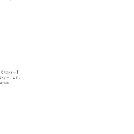
торый
блок) — 1
ку — 1 шт.;
одник