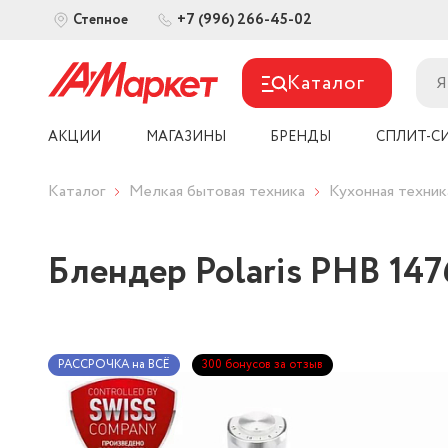
+7 (996) 266-45-02
Степное
Каталог
АКЦИИ
МАГАЗИНЫ
БРЕНДЫ
СПЛИТ-С
Каталог
Мелкая бытовая техника
Кухонная техник
Блендер Polaris PHB 147
РАССРОЧКА на ВСЁ
300 бонусов за отзыв