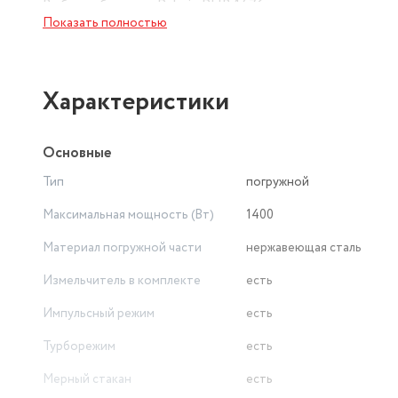
Выбирая блендер Polaris PHB 1476, вы получаете наде
Показать полностью
облегчит процесс приготовления разнообразных блюд и
Характеристики
Основные
Тип
погружной
Максимальная мощность (Вт)
1400
Материал погружной части
нержавеющая сталь
Измельчитель в комплекте
есть
Импульсный режим
есть
Турборежим
есть
Мерный стакан
есть