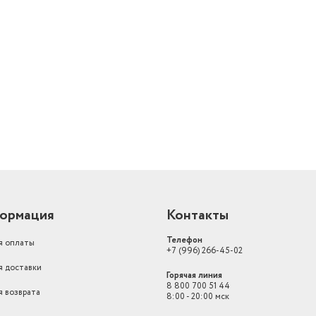
Длина товара в упаковке, в
метрах
0.24
Ширина товара в упаковке, в
метрах
0.24
Высота товара в упаковке, в
метрах
0.13
Объем товара в упаковке, в
литрах
7.488
Max скорость вращения
шпинделя, об/мин
15000
Материал корпуса
погружной блендер
ормация
Контакты
Телефон
я оплаты
+7 (996) 266-45-02
я доставки
Горячая линия
8 800 700 51 44
я возврата
8:00 - 20:00 мск