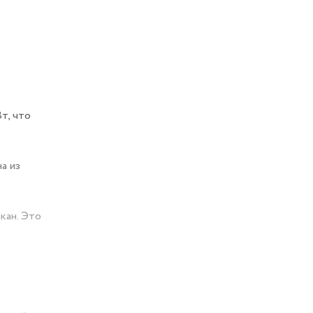
т, что
а из
кан. Это