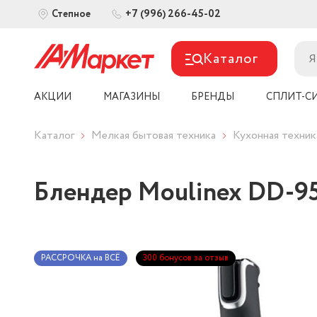
+7 (996) 266-45-02
Степное
Каталог
АКЦИИ
МАГАЗИНЫ
БРЕНДЫ
СПЛИТ-С
Каталог
Мелкая бытовая техника
Кухонная техник
Блендер Moulinex DD-9
РАССРОЧКА на ВСЁ
300 бонусов за отзыв