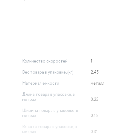
 текстуру блюда или соуса в зависимости от рецепта и ваших
 быстрое измельчение и смешивание даже твердых ингредиент
 защитой от брызг, мерный стакан объемом 800 мл и универса
судомоечной машине.
Количество скоростей
1
Вес товара в упаковке, (кг)
2.45
Материал емкости
металл
Длина товара в упаковке, в
метрах
0.25
Ширина товара в упаковке, в
метрах
0.15
Высота товара в упаковке, в
метрах
0.31