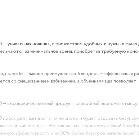
 — уникальная новинка, с множеством удобных и нужных функц
ельчаются за минимальное время, приобретая требуемую кон
од службы. Главное преимущество блендера — эффективная ра
тся со смешиванием и взбиванием, а объемная чаша позволяет
 — высококачественный продукт, способный экономить массу 
0 прослужит вам достаточно долго и будет радовать безупре
ваете новые рецепты. Эксклюзивная технология лезвий Powelix
зменную эффективность и на 30% более быстрое измельчение*.