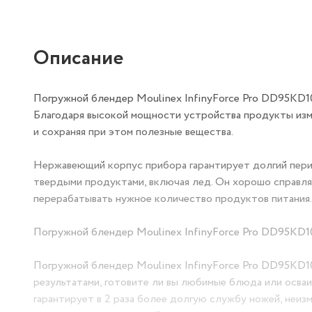
Описание
Погружной блендер Moulinex InfinyForce Pro DD95KD10
Благодаря высокой мощности устройства продукты изм
и сохраняя при этом полезные вещества.
Нержавеющий корпус прибора гарантирует долгий пери
твердыми продуктами, включая лед. Он хорошо справляе
перерабатывать нужное количество продуктов питания.
Погружной блендер Moulinex InfinyForce Pro DD95KD10
Погружной блендер Moulinex InfinyForce Pro DD95KD1
результатами, готовите ли вы любимые блюда или осваи
гарантирует в 2 раза более долгую службу ножей, неи