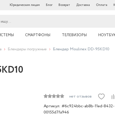
Юридическим лицам
Блог
Возврат
Доставка
Оплата
ИСТЕМЫ
СМАРТФОНЫ
ТЕЛЕВИЗОРЫ
НОУТБУ
а
Блендеры погружные
Блендер Moulinex DD-95KD10
5KD10
нет отзывов
Артикул: #6c924bbc-ab8b-11ed-8432-
00155d7fa946