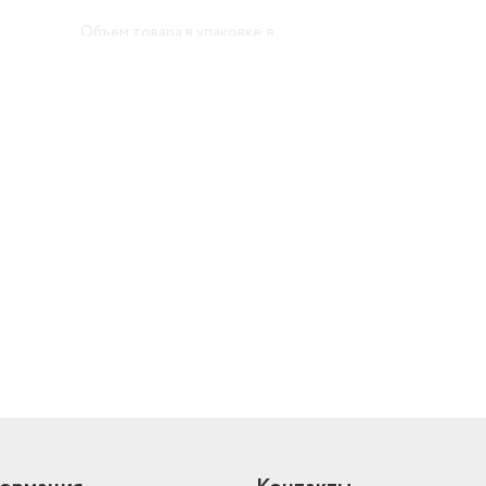
Объем товара в упаковке, в
литрах
11.625
й