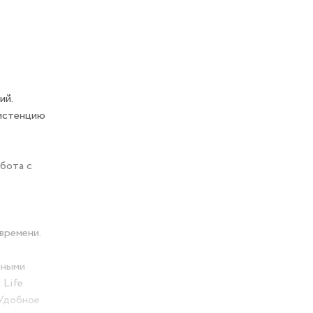
ий.
систенцию
бота с
времени.
чными
 Life
 Удобное