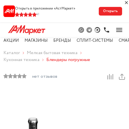
Открыть в приложении «АстМарке‪т‬»
Открыть
41
АКЦИИ
МАГАЗИНЫ
БРЕНДЫ
СПЛИТ-СИСТЕМЫ
СМА
Каталог
Мелкая бытовая техника
Кухонная техника
Блендеры погружные
нет отзывов