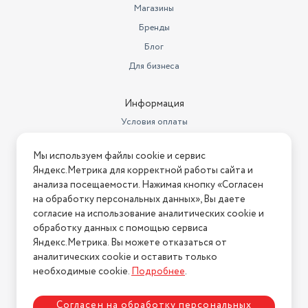
Магазины
Бренды
Блог
Для бизнеса
Информация
Условия оплаты
Условия доставки
Мы используем файлы cookie и сервис
Условия возврата
Яндекс.Метрика для корректной работы сайта и
Нашли ошибку на сайте?
Напишите нам
.
анализа посещаемости. Нажимая кнопку «Согласен
на обработку персональных данных», Вы даете
2026 © Интернет-магазин "АстМаркет". У нас есть всё!
согласие на использование аналитических cookie и
обработку данных с помощью сервиса
Яндекс.Метрика. Вы можете отказаться от
аналитических cookie и оставить только
Политика конфиденциальности
необходимые cookie.
Подробнее
.
Согласен на обработку персональных