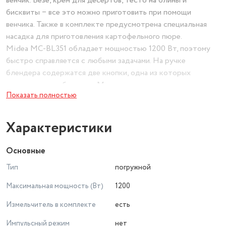
венчик. Безе, крем для десертов, тесто на блины и
бисквиты ‒ все это можно приготовить при помощи
венчика. Также в комплекте предусмотрена специальная
насадка для приготовления картофельного пюре.
Midea MC-BL351 обладает мощностью 1200 Вт, поэтому
быстро справляется с любыми задачами. На ручке
блендера содержатся две кнопки, одна из которых
активирует турборежим. Модель укомплектована мерным
Показать полностью
стаканом для удобства взбивания и измельчения продуктов.
Его высокие стенки не допускают разбрызгивания
продуктов в жидком и пюреобразном состоянии.
Характеристики
Основные
Тип
погружной
Максимальная мощность (Вт)
1200
Измельчитель в комплекте
есть
Импульсный режим
нет