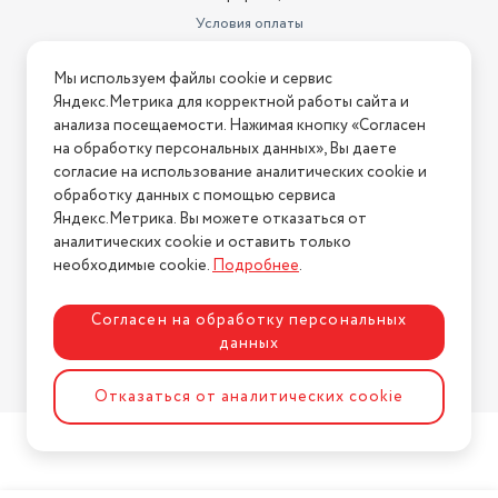
Условия оплаты
Условия доставки
Мы используем файлы cookie и сервис
Условия возврата
Яндекс.Метрика для корректной работы сайта и
Нашли ошибку на сайте?
Напишите нам
.
анализа посещаемости. Нажимая кнопку «Согласен
на обработку персональных данных», Вы даете
2026 © Интернет-магазин "АстМаркет". У нас есть всё!
согласие на использование аналитических cookie и
обработку данных с помощью сервиса
Яндекс.Метрика. Вы можете отказаться от
аналитических cookie и оставить только
Политика конфиденциальности
необходимые cookie.
Подробнее
.
Согласен на обработку персональных
данных
Разработка сайта
ASTDESIGN
Отказаться от аналитических cookie