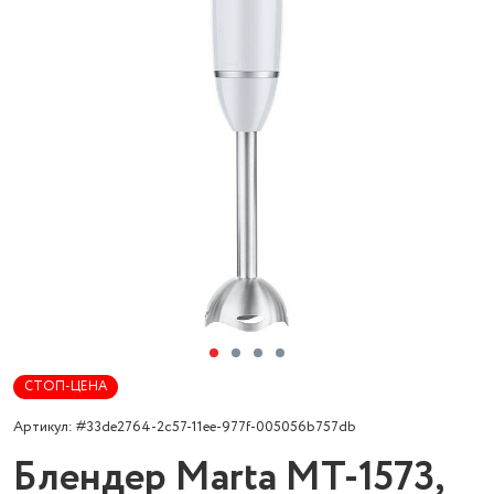
СТОП-ЦЕНА
Артикул: #33de2764-2c57-11ee-977f-005056b757db
Блендер Marta MT-1573,