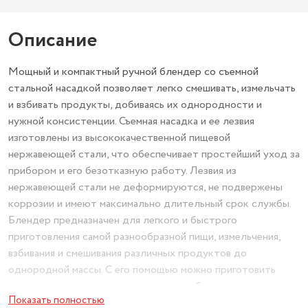
Описание
Мощный и компактный ручной блендер со съемной
стальной насадкой позволяет легко смешивать, измельчать
и взбивать продукты, добиваясь их однородности и
нужной консистенции. Съемная насадка и ее лезвия
изготовлены из высококачественной пищевой
нержавеющей стали, что обеспечивает простейший уход за
прибором и его безотказную работу. Лезвия из
нержавеющей стали не деформируются, не подвержены
коррозии и имеют максимально длительный срок службы.
Блендер предназначен для легкого и быстрого
приготовления самой разнообразной пищи, измельчения,
взбивания и смешивания различных продуктов до
однородной массы. С его помощью можно приготовить
ароматные супы-пюре и соусы, разнообразную выпечку,
Показать полностью
десерты, взбитые сливки, крем и мороженое, полезные