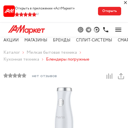
Открыть в приложении «АстМарке‪т‬»
Открыть
41
АКЦИИ
МАГАЗИНЫ
БРЕНДЫ
СПЛИТ-СИСТЕМЫ
СМА
Каталог
Мелкая бытовая техника
Кухонная техника
Блендеры погружные
нет отзывов