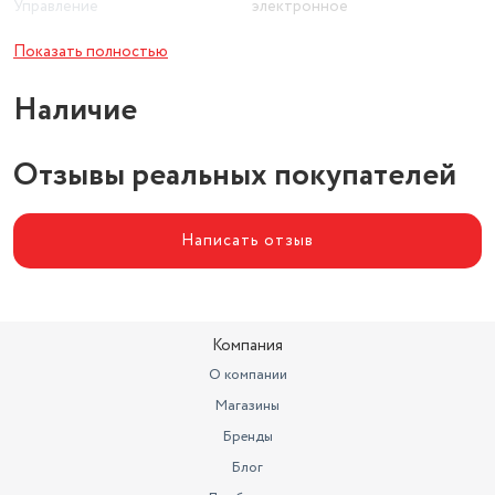
Управление
электронное
Материал корпуса
пластик
Показать полностью
Насадки
мельничка, терка
Наличие
Емкость кувшина
1.2 л
Отзывы реальных покупателей
Глубина
16 см
Длина сетевого шнура
1.2 м
Написать отзыв
Материал емкости
стекло
Компания
О компании
Магазины
Бренды
Блог