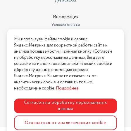
Для бизнеса
Информация
Условия оплаты
Условия доставки
Мы используем файлы cookie и сервис
Условия возврата
Яндекс.Метрика для корректной работы сайта и
Нашли ошибку на сайте?
Напишите нам
.
анализа посещаемости. Нажимая кнопку «Согласен
на обработку персональных данных», Вы даете
2026 © Интернет-магазин "АстМаркет". У нас есть всё!
согласие на использование аналитических cookie и
обработку данных с помощью сервиса
Яндекс.Метрика. Вы можете отказаться от
аналитических cookie и оставить только
Политика конфиденциальности
необходимые cookie.
Подробнее
.
Согласен на обработку персональных
данных
Разработка сайта
ASTDESIGN
Отказаться от аналитических cookie