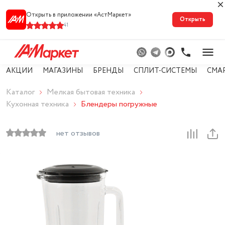
Открыть в приложении «АстМарке‪т‬»
Открыть
41
АКЦИИ
МАГАЗИНЫ
БРЕНДЫ
СПЛИТ-СИСТЕМЫ
СМА
Каталог
Мелкая бытовая техника
Кухонная техника
Блендеры погружные
нет отзывов