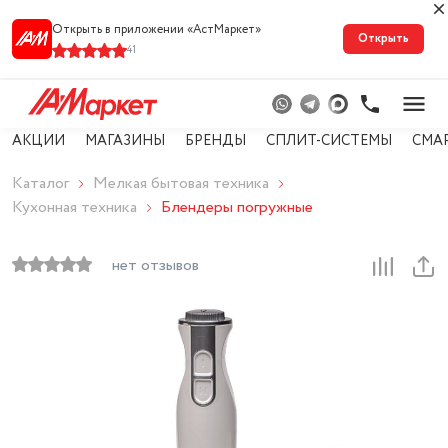
Открыть в приложении «АстМарке‪т‬»
Открыть
41
АКЦИИ
МАГАЗИНЫ
БРЕНДЫ
СПЛИТ-СИСТЕМЫ
СМА
Каталог
Мелкая бытовая техника
Кухонная техника
Блендеры погружные
нет отзывов