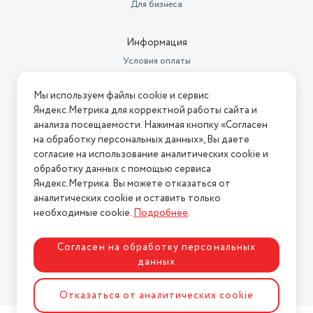
Для бизнеса
Информация
Условия оплаты
Условия доставки
Мы используем файлы cookie и сервис
Условия возврата
Яндекс.Метрика для корректной работы сайта и
Нашли ошибку на сайте?
Напишите нам
.
анализа посещаемости. Нажимая кнопку «Согласен
на обработку персональных данных», Вы даете
2026 © Интернет-магазин "АстМаркет". У нас есть всё!
согласие на использование аналитических cookie и
обработку данных с помощью сервиса
Яндекс.Метрика. Вы можете отказаться от
аналитических cookie и оставить только
Политика конфиденциальности
необходимые cookie.
Подробнее
.
Согласен на обработку персональных
данных
Разработка сайта
ASTDESIGN
Отказаться от аналитических cookie