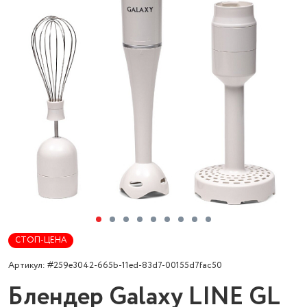
СТОП-ЦЕНА
Артикул: #259e3042-665b-11ed-83d7-00155d7fac50
Блендер Galaxy LINE GL