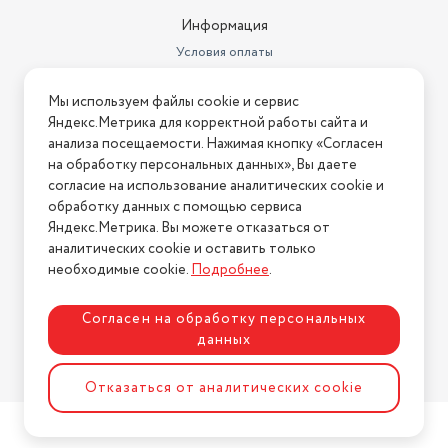
метрах
0.2
Информация
Ширина товара в упаковке, в
Условия оплаты
метрах
0.14
Условия доставки
Высота товара в упаковке, в
Мы используем файлы cookie и сервис
Условия возврата
метрах
0.25
Яндекс.Метрика для корректной работы сайта и
Нашли ошибку на сайте?
Напишите нам
.
анализа посещаемости. Нажимая кнопку «Согласен
Объем товара в упаковке, в
на обработку персональных данных», Вы даете
литрах
7
2026 © Интернет-магазин "АстМаркет". У нас есть всё!
согласие на использование аналитических cookie и
Материал корпуса
пластик
обработку данных с помощью сервиса
Яндекс.Метрика. Вы можете отказаться от
Диаметр нижнего яруса
1 г.
аналитических cookie и оставить только
Политика конфиденциальности
необходимые cookie.
Подробнее
.
Стандарты HDTV
5 лет
Согласен на обработку персональных
данных
Разработка сайта
ASTDESIGN
Отказаться от аналитических cookie