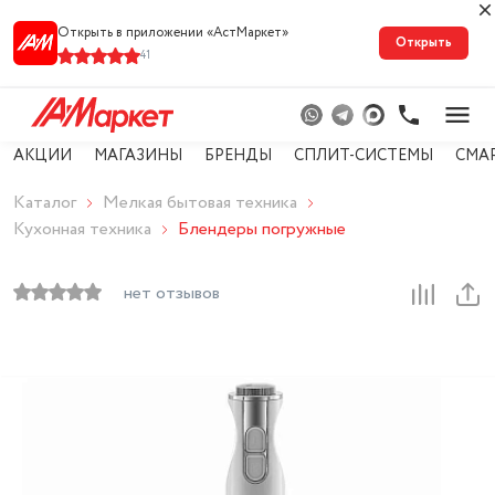
Открыть в приложении «АстМарке‪т‬»
Открыть
41
АКЦИИ
МАГАЗИНЫ
БРЕНДЫ
СПЛИТ-СИСТЕМЫ
СМА
Каталог
Мелкая бытовая техника
Кухонная техника
Блендеры погружные
нет отзывов