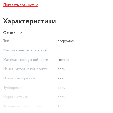
Показать полностью
Плавная регулировка скорости
Режим ТУРБО
Упаковка: цветная коробка
Характеристики
Основные
Тип
погружной
Максимальная мощность (Вт)
600
Материал погружной части
металл
Измельчитель в комплекте
есть
Импульсный режим
нет
Турборежим
есть
Мерный стакан
есть
Количество скоростей
1