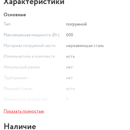
Характеристики
Основные
Тип
погружной
Максимальная мощность (Вт)
600
Материал погружной части
нержавеющая сталь
Измельчитель в комплекте
есть
Импульсный режим
нет
Турборежим
нет
Мерный стакан
есть
Количество скоростей
1
Управление
механическое
Показать полностью
Материал емкости
пластик
Наличие