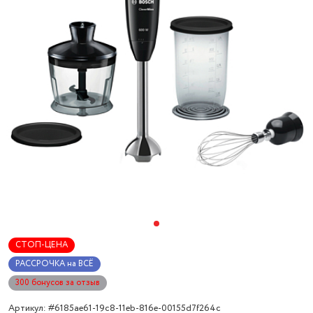
СТОП-ЦЕНА
РАССРОЧКА на ВСЁ
300 бонусов за отзыв
Артикул: #6185ae61-19c8-11eb-816e-00155d7f264c