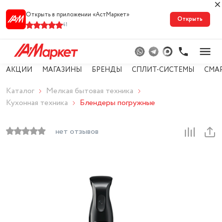
Открыть в приложении «АстМарке‪т‬»
Открыть
41
АКЦИИ
МАГАЗИНЫ
БРЕНДЫ
СПЛИТ-СИСТЕМЫ
СМА
Каталог
Мелкая бытовая техника
Кухонная техника
Блендеры погружные
нет отзывов