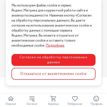
Условия доставки
Мы используем файлы cookie и сервис
Условия возврата
Яндекс.Метрика для корректной работы сайта и
Нашли ошибку на сайте?
Напишите нам
.
анализа посещаемости. Нажимая кнопку «Согласен
на обработку персональных данных», Вы даете
2026 © Интернет-магазин "АстМаркет". У нас есть всё!
согласие на использование аналитических cookie и
обработку данных с помощью сервиса
Яндекс.Метрика. Вы можете отказаться от
аналитических cookie и оставить только
Политика конфиденциальности
необходимые cookie.
Подробнее
.
Согласен на обработку персональных
данных
Разработка сайта
ASTDESIGN
Отказаться от аналитических cookie
Главная
Каталог
Корзина
Избранное
Профиль