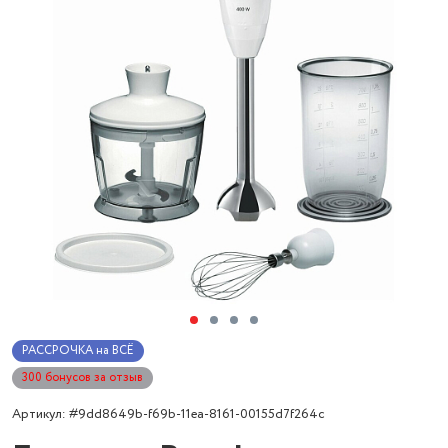
РАССРОЧКА на ВСЁ
300 бонусов за отзыв
Артикул: #9dd8649b-f69b-11ea-8161-00155d7f264c