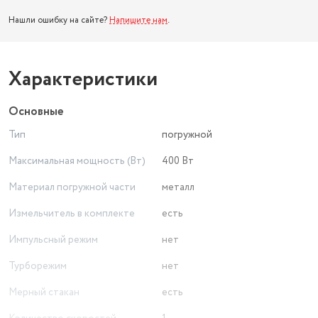
Нашли ошибку на сайте?
Напишите нам
.
Характеристики
Основные
Тип
погружной
Максимальная мощность (Вт)
400 Вт
Материал погружной части
металл
Измельчитель в комплекте
есть
Импульсный режим
нет
Турборежим
нет
Мерный стакан
есть