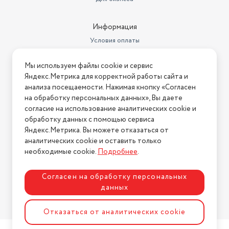
Информация
Условия оплаты
Условия доставки
Мы используем файлы cookie и сервис
Условия возврата
Яндекс.Метрика для корректной работы сайта и
Нашли ошибку на сайте?
Напишите нам
.
анализа посещаемости. Нажимая кнопку «Согласен
на обработку персональных данных», Вы даете
2026 © Интернет-магазин "АстМаркет". У нас есть всё!
согласие на использование аналитических cookie и
обработку данных с помощью сервиса
Яндекс.Метрика. Вы можете отказаться от
аналитических cookie и оставить только
Политика конфиденциальности
необходимые cookie.
Подробнее
.
Согласен на обработку персональных
данных
Разработка сайта
ASTDESIGN
Отказаться от аналитических cookie