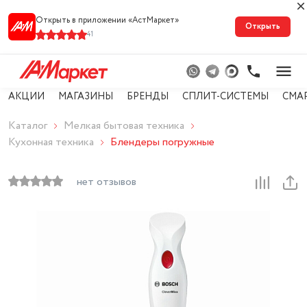
Открыть в приложении «АстМарке‪т‬»
Открыть
41
АКЦИИ
МАГАЗИНЫ
БРЕНДЫ
СПЛИТ-СИСТЕМЫ
СМА
Каталог
Мелкая бытовая техника
Кухонная техника
Блендеры погружные
нет отзывов