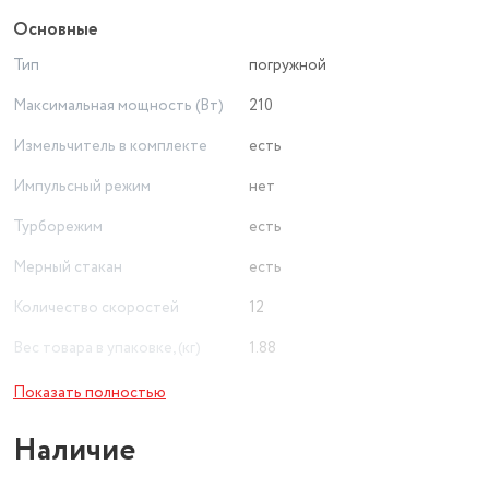
Основные
Тип
погружной
Максимальная мощность (Вт)
210
Измельчитель в комплекте
есть
Импульсный режим
нет
Турборежим
есть
Мерный стакан
есть
Количество скоростей
12
Вес товара в упаковке, (кг)
1.88
Режимы
турборежим
Показать полностью
Емкость измельчителя
0.75 л
Наличие
Емкость мерного стакана
0.6 л