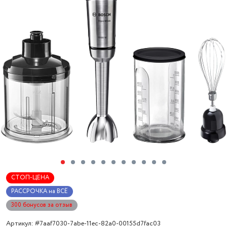
СТОП-ЦЕНА
РАССРОЧКА на ВСЁ
300 бонусов за отзыв
Артикул: #7aaf7030-7abe-11ec-82a0-00155d7fac03