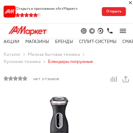
Открыть в приложении «АстМарке‪т‬»
Открыть
41
АКЦИИ
МАГАЗИНЫ
БРЕНДЫ
СПЛИТ-СИСТЕМЫ
СМА
Каталог
Мелкая бытовая техника
Кухонная техника
Блендеры погружные
нет отзывов