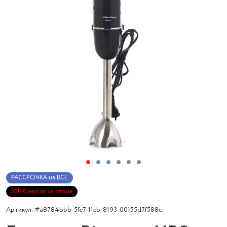
РАССРОЧКА на ВСЁ
300 бонусов за отзыв
Артикул: #a8784bbb-5fe7-11eb-8193-00155d7f588c