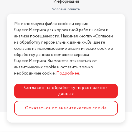
Информация
Условия оплаты
Условия доставки
Мы используем файлы cookie и сервис
Условия возврата
Яндекс.Метрика для корректной работы сайта и
Нашли ошибку на сайте?
Напишите нам
.
анализа посещаемости. Нажимая кнопку «Согласен
на обработку персональных данных», Вы даете
2026 © Интернет-магазин "АстМаркет". У нас есть всё!
согласие на использование аналитических cookie и
обработку данных с помощью сервиса
Яндекс.Метрика. Вы можете отказаться от
аналитических cookie и оставить только
Политика конфиденциальности
необходимые cookie.
Подробнее
.
Согласен на обработку персональных
данных
Разработка сайта
ASTDESIGN
Отказаться от аналитических cookie