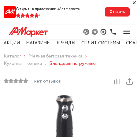
Открыть в приложении «АстМарке‪т‬»
Открыть
41
АКЦИИ
МАГАЗИНЫ
БРЕНДЫ
СПЛИТ-СИСТЕМЫ
СМА
Каталог
Мелкая бытовая техника
Кухонная техника
Блендеры погружные
нет отзывов