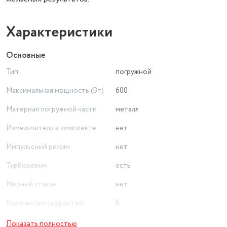
Характеристики
Основные
Тип
погружной
Максимальная мощность (Вт)
600
Материал погружной части
металл
Измельчитель в комплекте
нет
Импульсный режим
нет
Турборежим
есть
Мерный стакан
нет
Количество скоростей
5
Вес товара в упаковке, (кг)
0.7
Показать полностью