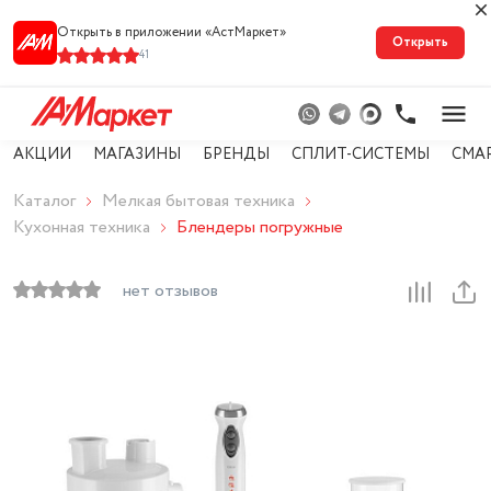
Открыть в приложении «АстМарке‪т‬»
Открыть
41
АКЦИИ
МАГАЗИНЫ
БРЕНДЫ
СПЛИТ-СИСТЕМЫ
СМА
Каталог
Мелкая бытовая техника
Кухонная техника
Блендеры погружные
нет отзывов