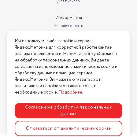
Для бизнеса
быстро и удобно с многофункциональным блендером RHB-
2989. С ним вы сможете легко подобрать рецепты на
Информация
каждый день и приготовить что-то новое и интересное на
Условия оплаты
обед, ужин или завтрак. Купить блендер RED solution
Условия доставки
RHB-2989 можно уже сейчас на нашем сайте. Откройте
Мы используем файлы cookie и сервис
Условия возврата
для себя вселенную вкусов с устройствами от RED.
Яндекс.Метрика для корректной работы сайта и
Нашли ошибку на сайте?
Напишите нам
.
анализа посещаемости. Нажимая кнопку «Согласен
на обработку персональных данных», Вы даете
2026 © Интернет-магазин "АстМаркет". У нас есть всё!
согласие на использование аналитических cookie и
обработку данных с помощью сервиса
Яндекс.Метрика. Вы можете отказаться от
аналитических cookie и оставить только
Политика конфиденциальности
необходимые cookie.
Подробнее
.
Согласен на обработку персональных
данных
Разработка сайта
ASTDESIGN
Отказаться от аналитических cookie