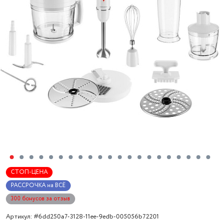
СТОП-ЦЕНА
РАССРОЧКА на ВСЁ
300 бонусов за отзыв
Артикул: #6dd250a7-3128-11ee-9edb-005056b72201