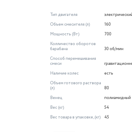
Тип двигателя
электрически
Объем смесителя (л)
160
Мощность (Вт)
700
Колличество оборотов
барабана
30 об/мин
Способ перемешивания
смеси
гравитационн
Наличие колес
есть
Объем готового раствора
(л)
80
Венец
полиамидный
Вес (кг)
54
Вес товара в упаковке, (кг)
45