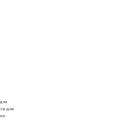
 для
тся для
ого