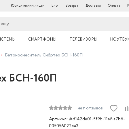
Юридическим лицам
Блог
Возврат
Доставка
Оплата
ИСТЕМЫ
СМАРТФОНЫ
ТЕЛЕВИЗОРЫ
НОУТБУ
Бетоносмеситель Сибртех БСН-160П
ех БСН-160П
нет отзывов
Артикул: #d142de01-5f9b-11ef-a7b6-
005056022ea3