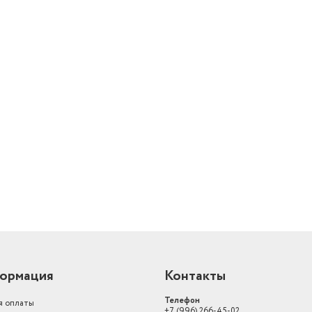
й
ормация
Контакты
Телефон
я оплаты
+7 (996) 266-45-02