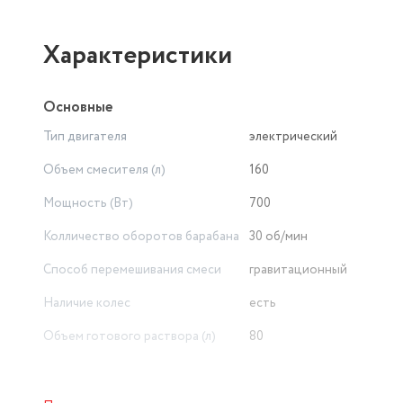
Характеристики
Основные
Тип двигателя
электрический
Объем смесителя (л)
160
Мощность (Вт)
700
Колличество оборотов барабана
30 об/мин
Способ перемешивания смеси
гравитационный
Наличие колес
есть
Объем готового раствора (л)
80