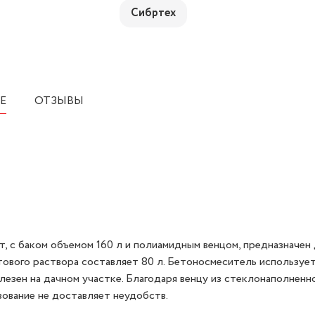
Сибртех
Е
ОТЗЫВЫ
 с баком объемом 160 л и полиамидным венцом, предназначен
тового раствора составляет 80 л. Бетоносмеситель используе
езен на дачном участке. Благодаря венцу из стеклонаполненн
зование не доставляет неудобств.