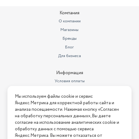
Компания
О компании
Магазины
Бренды
Блог
Для бизнеса
Информация
Условия оплаты
Условия доставки
Мы используем файлы cookie и сервис
Условия возврата
Яндекс.Метрика для корректной работы сайта и
Нашли ошибку на сайте?
Напишите нам
.
анализа посещаемости. Нажимая кнопку «Согласен
на обработку персональных данных», Вы даете
2026 © Интернет-магазин "АстМаркет". У нас есть всё!
согласие на использование аналитических cookie и
обработку данных с помощью сервиса
Яндекс.Метрика. Вы можете отказаться от