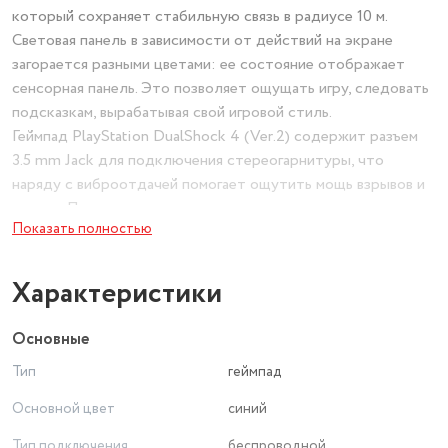
который сохраняет стабильную связь в радиусе 10 м.
Световая панель в зависимости от действий на экране
загорается разными цветами: ее состояние отображает
сенсорная панель. Это позволяет ощущать игру, следовать
подсказкам, вырабатывая свой игровой стиль.
Геймпад PlayStation DualShock 4 (Ver.2) содержит разъем
3.5 mm Jack для подключения стереогарнитуры, что
наряду с виброотдачей помогает ощутить мощь взрывов и
ударов. Преимущество в управлении дают улучшенные
Показать полностью
боковые кнопки и аналоговые джойстики: они
обеспечивают высокую точность действий. Встроенные
гироскоп и акселерометр помогут обнаруживать поворот,
Характеристики
наклон и движения джойстика для абсолютного контроля
игрового эпизода. Работает геймпад от аккумулятора
Основные
емкостью 1000 мА·ч, который поддерживает подзарядку
Тип
геймпад
от разъема USB во время игры.
Основной цвет
синий
Тип подключения
беспроводной