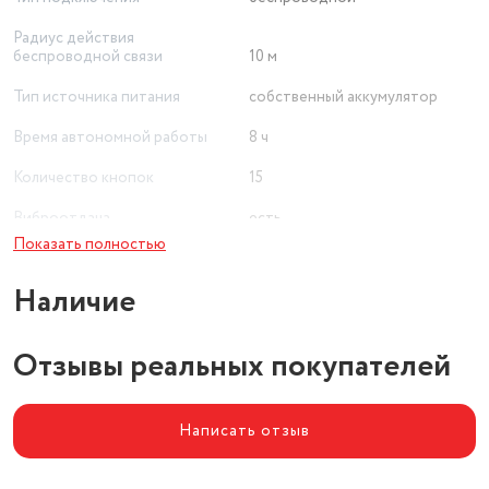
Радиус действия
беспроводной связи
10 м
Тип источника питания
собственный аккумулятор
Время автономной работы
8 ч
Количество кнопок
15
Виброотдача
есть
Показать полностью
Интерфейс подключения
Bluetooth
Наличие
Отзывы реальных покупателей
Написать отзыв