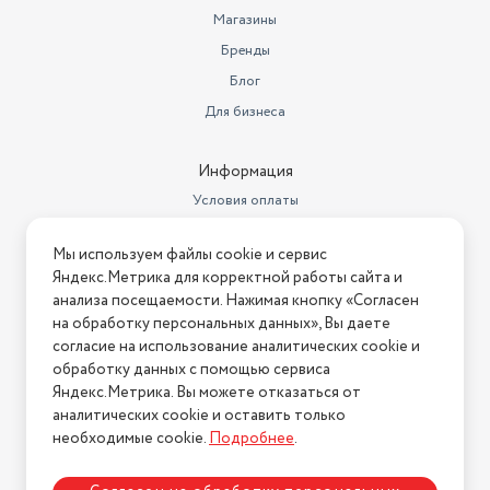
Магазины
Бренды
Блог
Для бизнеса
Информация
Условия оплаты
Условия доставки
Мы используем файлы cookie и сервис
Условия возврата
Яндекс.Метрика для корректной работы сайта и
Нашли ошибку на сайте?
Напишите нам
.
анализа посещаемости. Нажимая кнопку «Согласен
на обработку персональных данных», Вы даете
2026 © Интернет-магазин "АстМаркет". У нас есть всё!
согласие на использование аналитических cookie и
обработку данных с помощью сервиса
Яндекс.Метрика. Вы можете отказаться от
аналитических cookie и оставить только
Политика конфиденциальности
необходимые cookie.
Подробнее
.