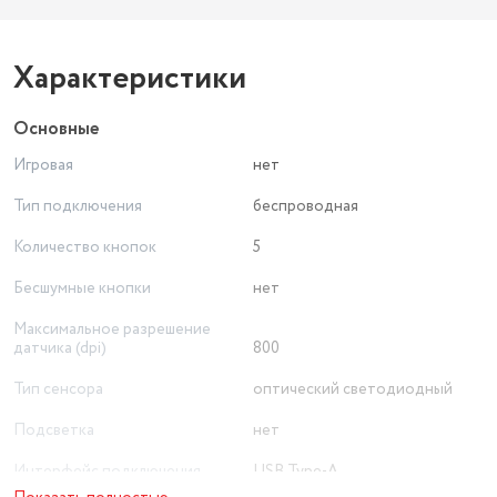
Характеристики
Основные
Игровая
нет
Тип подключения
беспроводная
Количество кнопок
5
Бесшумные кнопки
нет
Максимальное разрешение
датчика (dpi)
800
Тип сенсора
оптический светодиодный
Подсветка
нет
Интерфейс подключения
USB Type-A