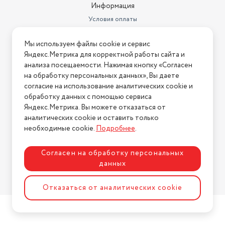
Информация
Условия оплаты
Условия доставки
Мы используем файлы cookie и сервис
Условия возврата
Яндекс.Метрика для корректной работы сайта и
Нашли ошибку на сайте?
Напишите нам
.
анализа посещаемости. Нажимая кнопку «Согласен
на обработку персональных данных», Вы даете
2026 © Интернет-магазин "АстМаркет". У нас есть всё!
согласие на использование аналитических cookie и
обработку данных с помощью сервиса
Яндекс.Метрика. Вы можете отказаться от
аналитических cookie и оставить только
Политика конфиденциальности
необходимые cookie.
Подробнее
.
Согласен на обработку персональных
данных
Разработка сайта
ASTDESIGN
Отказаться от аналитических cookie