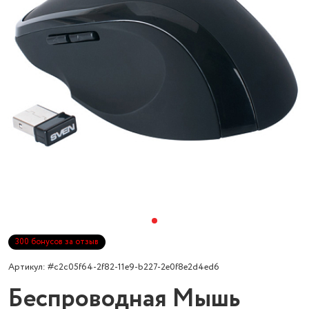
300 бонусов за отзыв
Артикул: #c2c05f64-2f82-11e9-b227-2e0f8e2d4ed6
Беспроводная Мышь