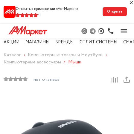
Открыть в приложении «АстМарке‪т‬»
Открыть
41
АКЦИИ
МАГАЗИНЫ
БРЕНДЫ
СПЛИТ-СИСТЕМЫ
СМА
Каталог
Компьютерные товары и Ноутбуки
Компьютерные аксессуары
Мыши
нет отзывов