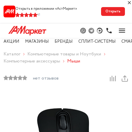
Открыть в приложении «АстМарке‪т‬»
Открыть
41
АКЦИИ
МАГАЗИНЫ
БРЕНДЫ
СПЛИТ-СИСТЕМЫ
СМА
Каталог
Компьютерные товары и Ноутбуки
Компьютерные аксессуары
Мыши
нет отзывов