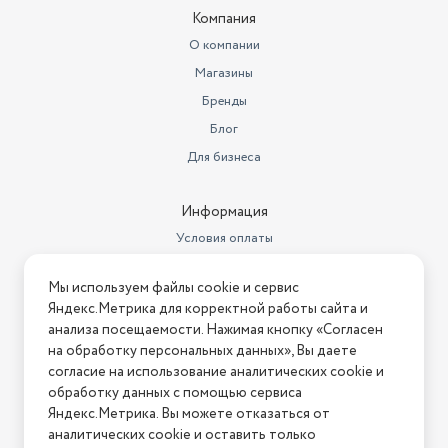
Компания
О компании
Магазины
Бренды
Блог
Для бизнеса
Информация
Условия оплаты
Условия доставки
Мы используем файлы cookie и сервис
Условия возврата
Яндекс.Метрика для корректной работы сайта и
Нашли ошибку на сайте?
Напишите нам
.
анализа посещаемости. Нажимая кнопку «Согласен
на обработку персональных данных», Вы даете
2026 © Интернет-магазин "АстМаркет". У нас есть всё!
согласие на использование аналитических cookie и
обработку данных с помощью сервиса
Яндекс.Метрика. Вы можете отказаться от
аналитических cookie и оставить только
Политика конфиденциальности