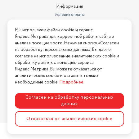
Информация
Условия оплаты
Условия доставки
Мы используем файлы cookie и сервис
Условия возврата
Яндекс.Метрика для корректной работы сайта и
Нашли ошибку на сайте?
Напишите нам
.
анализа посещаемости. Нажимая кнопку «Согласен
на обработку персональных данных», Вы даете
2026 © Интернет-магазин "АстМаркет". У нас есть всё!
согласие на использование аналитических cookie и
обработку данных с помощью сервиса
Яндекс.Метрика. Вы можете отказаться от
аналитических cookie и оставить только
Политика конфиденциальности
необходимые cookie.
Подробнее
.
Согласен на обработку персональных
данных
Разработка сайта
ASTDESIGN
Отказаться от аналитических cookie