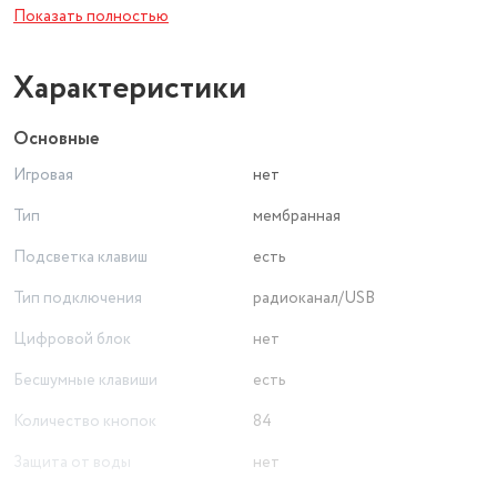
Показать полностью
Характеристики
Основные
Игровая
нет
Тип
мембранная
Подсветка клавиш
есть
Тип подключения
радиоканал/USB
Цифровой блок
нет
Бесшумные клавиши
есть
Количество кнопок
84
Защита от воды
нет