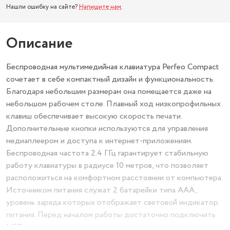
Нашли ошибку на сайте?
Напишите нам
.
Описание
Беспроводная мультимедийная клавиатура Perfeo Compact
сочетает в себе компактный дизайн и функциональность.
Благодаря небольшим размерам она помещается даже на
небольшом рабочем столе. Плавный ход низкопрофильных
клавиш обеспечивает высокую скорость печати.
Дополнительные кнопки используются для управления
медиаплеером и доступа к интернет-приложениям.
Беспроводная частота 2.4 ГГц гарантирует стабильную
работу клавиатуры в радиусе 10 метров, что позволяет
расположиться на комфортном расстоянии от компьютера.
Источником питания служат 2 батарейки типа ААА,
уровень заряда которых отображает световой индикатор
питания. Перед началом работы достаточно подключить
USB-ресивер к компьютеру и включить клавиатуру.