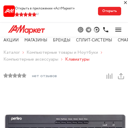
Открыть в приложении «АстМарке‪т‬»
Открыть
41
АКЦИИ
МАГАЗИНЫ
БРЕНДЫ
СПЛИТ-СИСТЕМЫ
СМА
Каталог
Компьютерные товары и Ноутбуки
Компьютерные аксессуары
Клавиатуры
нет отзывов