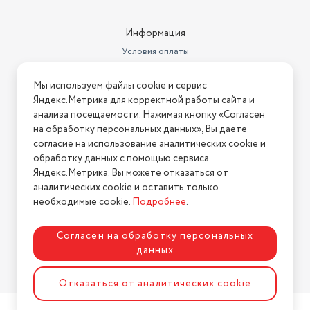
Информация
Условия оплаты
Условия доставки
Мы используем файлы cookie и сервис
Условия возврата
Яндекс.Метрика для корректной работы сайта и
Нашли ошибку на сайте?
Напишите нам
.
анализа посещаемости. Нажимая кнопку «Согласен
на обработку персональных данных», Вы даете
2026 © Интернет-магазин "АстМаркет". У нас есть всё!
согласие на использование аналитических cookie и
обработку данных с помощью сервиса
Яндекс.Метрика. Вы можете отказаться от
аналитических cookie и оставить только
Политика конфиденциальности
необходимые cookie.
Подробнее
.
Согласен на обработку персональных
данных
Разработка сайта
ASTDESIGN
Отказаться от аналитических cookie