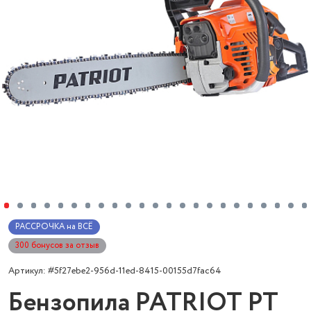
РАССРОЧКА на ВСЁ
300 бонусов за отзыв
Артикул: #5f27ebe2-956d-11ed-8415-00155d7fac64
Бензопила PATRIOT PT