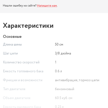
Нашли ошибку на сайте?
Напишите нам
.
Характеристики
Основные
Длина шины
50 см
Шаг цепи
3/8 дюйма
Количество скоростей
1
Емкость топливного бака
0.6 л
Функции и возможности
антивибрация, тормоз цепи
Тип двигателя
бензиновый
Объем двигателя
60.5 куб. см
Емкость масляного бака
0.23 л