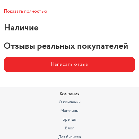
Скорость вращения
10500 об/мин
Показать полностью
Наличие
Отзывы реальных покупателей
Написать отзыв
Компания
О компании
Магазины
Бренды
Блог
Для бизнеса