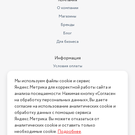
Компания
Пила бензиномоторная цепная
О компании
Шина Цепь Чехол пильного
Магазины
аппарата Ключ монтажный
Комплектация
комбинированный Напильн
Бренды
Цвет товара
Блог
серый
Для бизнеса
Плавный пуск
Да
Уровень шума (дБ)
114
Информация
Условия оплаты
Функции и возможности
Антивибрационная система
Условия доставки
Тип двигателя
бензиновый
Мы используем файлы cookie и сервис
Условия возврата
Яндекс.Метрика для корректной работы сайта и
Мощность (Вт)
2400
Нашли ошибку на сайте?
Напишите нам
.
анализа посещаемости. Нажимая кнопку «Согласен
на обработку персональных данных», Вы даете
Бренд
ИНТЕРСКОЛ
2026 © Интернет-магазин "АстМаркет". У нас есть всё!
согласие на использование аналитических cookie и
Ширина паза
1.5
обработку данных с помощью сервиса
Яндекс.Метрика. Вы можете отказаться от
Длина товара в упаковке, в
аналитических cookie и оставить только
Политика конфиденциальности
метрах
0.3
необходимые cookie.
Подробнее
.