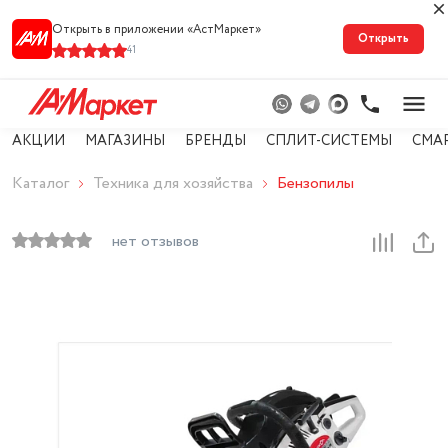
Открыть в приложении «АстМарке‪т‬»
Открыть
41
АКЦИИ
МАГАЗИНЫ
БРЕНДЫ
СПЛИТ-СИСТЕМЫ
СМА
Каталог
Техника для хозяйства
Бензопилы
нет отзывов