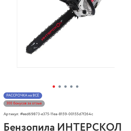
РАССРОЧКА на ВСЁ
300 бонусов за отзыв
Артикул: #eed69873-e375-11ea-8159-00155d7f264c
Бензопила ИНТЕРСКОЛ