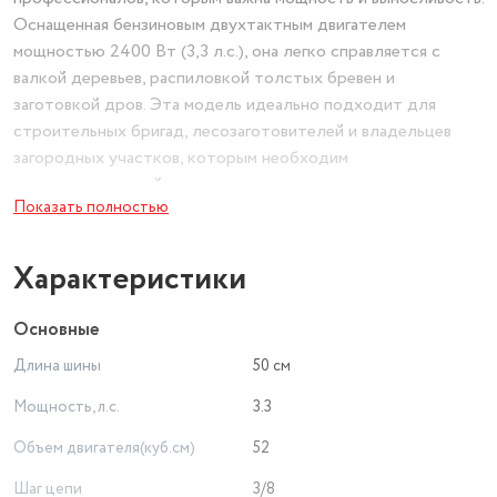
Оснащенная бензиновым двухтактным двигателем
мощностью 2400 Вт (3,3 л.с.), она легко справляется с
валкой деревьев, распиловкой толстых бревен и
заготовкой дров. Эта модель идеально подходит для
строительных бригад, лесозаготовителей и владельцев
загородных участков, которым необходим
производительный инструмент.
Показать полностью
Ключевые особенности бензопилы ИНТЕРСКОЛ
ПЦБ-20/52Л:
Характеристики
- Мощный двигатель 2400 Вт (3,3 л.с.) – обеспечивает
Основные
высокую производительность даже при работе с
Длина шины
50 см
твердыми породами древесины. - Длина шины 52 см –
позволяет эффективно распиливать крупные бревна и
Мощность, л.с.
3.3
стволы деревьев. - Двухтактная система – экономичный
Объем двигателя(куб.см)
52
расход топлива и масла при высокой мощности. - Надежная
цепная передача – обеспечивает плавный ход и снижает
Шаг цепи
3/8