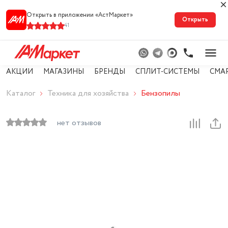
Открыть в приложении «АстМарке‪т‬»
Открыть
41
АКЦИИ
МАГАЗИНЫ
БРЕНДЫ
СПЛИТ-СИСТЕМЫ
СМА
Каталог
Техника для хозяйства
Бензопилы
нет отзывов