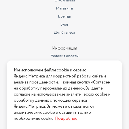
О компании
Комплектация
смеси, Комплект инструм
Магазины
Цвет товара
желтый
Бренды
Тип двигателя
Блог
бензиновый
Для бизнеса
Мощность (Вт)
1900
Страна-изготовитель
Китай
Информация
Условия оплаты
Бренд
Huter
Условия доставки
Ширина паза
1,3
Мы используем файлы cookie и сервис
Условия возврата
Яндекс.Метрика для корректной работы сайта и
Объем двигателя
40
Нашли ошибку на сайте?
Напишите нам
.
анализа посещаемости. Нажимая кнопку «Согласен
на обработку персональных данных», Вы даете
Макс. обороты холостого хода,
2026 © Интернет-магазин "АстМаркет". У нас есть всё!
об/мин
4500
согласие на использование аналитических cookie и
обработку данных с помощью сервиса
Класс техники
бытовой
Яндекс.Метрика. Вы можете отказаться от
аналитических cookie и оставить только
Политика конфиденциальности
Длина шины (дюйм)
16"
необходимые cookie.
Подробнее
.
Вес без упаковки (кг)
6