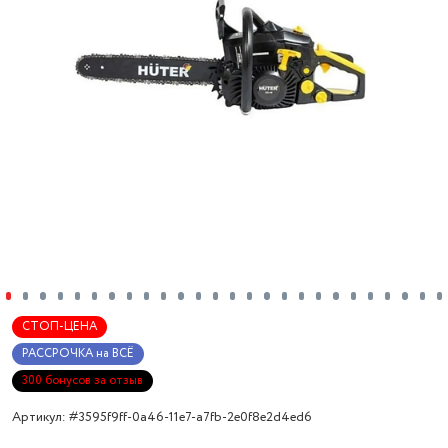
СТОП-ЦЕНА
РАССРОЧКА на ВСЁ
300 бонусов за отзыв
Артикул: #3595f9ff-0a46-11e7-a7fb-2e0f8e2d4ed6