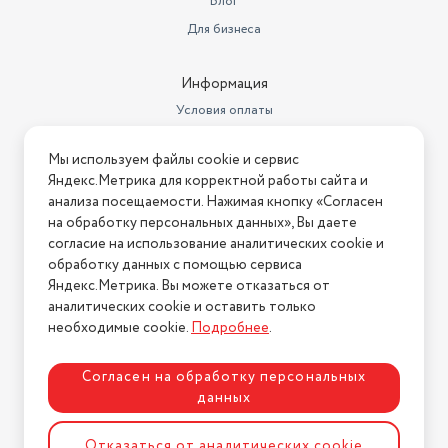
Блог
Для бизнеса
Информация
Условия оплаты
Условия доставки
Мы используем файлы cookie и сервис
Условия возврата
Яндекс.Метрика для корректной работы сайта и
Нашли ошибку на сайте?
Напишите нам
.
анализа посещаемости. Нажимая кнопку «Согласен
на обработку персональных данных», Вы даете
2026 © Интернет-магазин "АстМаркет". У нас есть всё!
согласие на использование аналитических cookie и
обработку данных с помощью сервиса
Яндекс.Метрика. Вы можете отказаться от
аналитических cookie и оставить только
Политика конфиденциальности
необходимые cookie.
Подробнее
.
Согласен на обработку персональных
данных
Разработка сайта
ASTDESIGN
Отказаться от аналитических cookie