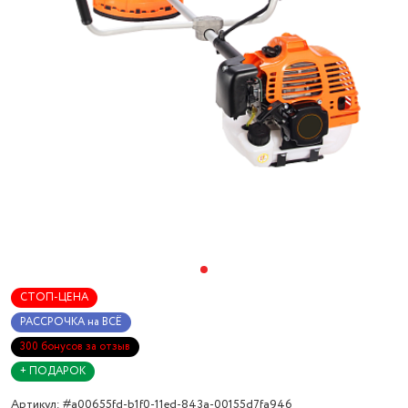
СТОП-ЦЕНА
РАССРОЧКА на ВСЁ
300 бонусов за отзыв
+ ПОДАРОК
Артикул: #a00655fd-b1f0-11ed-843a-00155d7fa946