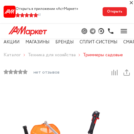
Открыть в приложении «АстМарке‪т‬»
Открыть
41
АКЦИИ
МАГАЗИНЫ
БРЕНДЫ
СПЛИТ-СИСТЕМЫ
СМА
Каталог
Техника для хозяйства
Триммеры садовые
нет отзывов