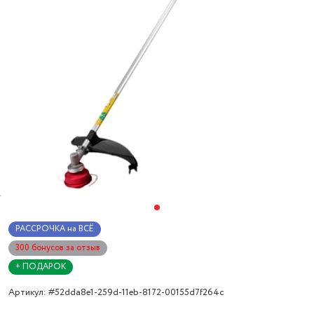
РАССРОЧКА на ВСЁ
300 бонусов за отзыв
+ ПОДАРОК
Артикул: #52dda8e1-259d-11eb-8172-00155d7f264c