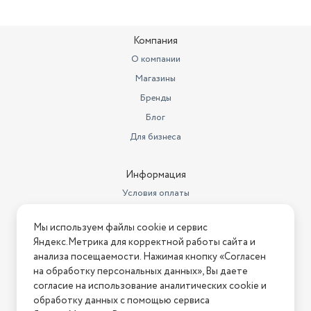
Максимальная мощность (Вт)
3000
Рабочий объем
Компания
56 куб.см
О компании
Магазины
Бренды
Блог
Для бизнеса
Информация
Условия оплаты
Условия доставки
Мы используем файлы cookie и сервис
Условия возврата
Яндекс.Метрика для корректной работы сайта и
Нашли ошибку на сайте?
Напишите нам
.
анализа посещаемости. Нажимая кнопку «Согласен
на обработку персональных данных», Вы даете
2026 © Интернет-магазин "АстМаркет". У нас есть всё!
согласие на использование аналитических cookie и
обработку данных с помощью сервиса