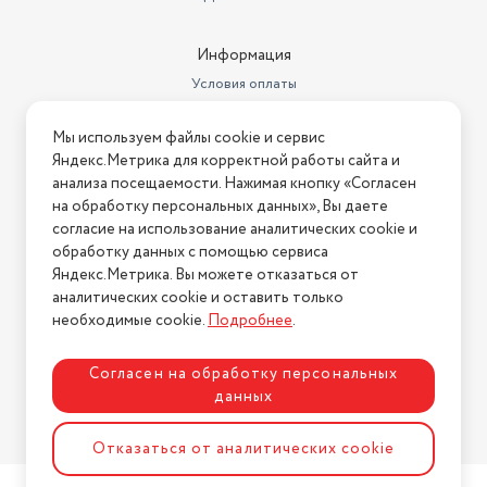
Информация
Условия оплаты
Условия доставки
Мы используем файлы cookie и сервис
Условия возврата
Яндекс.Метрика для корректной работы сайта и
Нашли ошибку на сайте?
Напишите нам
.
анализа посещаемости. Нажимая кнопку «Согласен
на обработку персональных данных», Вы даете
2026 © Интернет-магазин "АстМаркет". У нас есть всё!
согласие на использование аналитических cookie и
обработку данных с помощью сервиса
Яндекс.Метрика. Вы можете отказаться от
аналитических cookie и оставить только
Политика конфиденциальности
необходимые cookie.
Подробнее
.
Согласен на обработку персональных
данных
Разработка сайта
ASTDESIGN
Отказаться от аналитических cookie