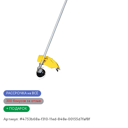
РАССРОЧКА на ВСЁ
300 бонусов за отзыв
+ ПОДАРОК
Артикул: #4753b68a-f310-11ed-848e-00155d7faf8f