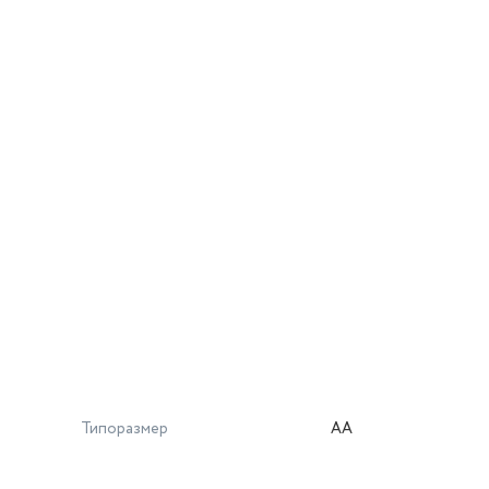
Типоразмер
AA