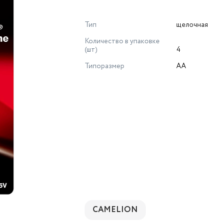
Тип
щелочная
Количество в упаковке
(шт)
4
Типоразмер
AA
CAMELION