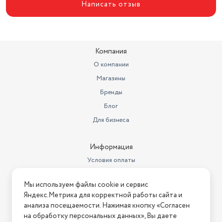
Написать отзыв
Компания
О компании
Магазины
Бренды
Блог
Для бизнеса
Информация
Условия оплаты
Условия доставки
Мы используем файлы cookie и сервис
Условия возврата
Яндекс.Метрика для корректной работы сайта и
Нашли ошибку на сайте?
Напишите нам
.
анализа посещаемости. Нажимая кнопку «Согласен
на обработку персональных данных», Вы даете
2026 © Интернет-магазин "АстМаркет". У нас есть всё!