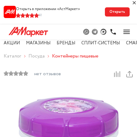
Открыть в приложении «АстМарке‪т‬»
Открыть
41
АКЦИИ
МАГАЗИНЫ
БРЕНДЫ
СПЛИТ-СИСТЕМЫ
СМА
Каталог
Посуда
Контейнеры пищевые
нет отзывов