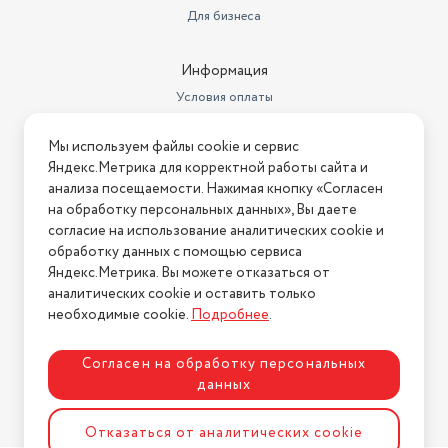
Для бизнеса
Информация
Условия оплаты
Условия доставки
Мы используем файлы cookie и сервис
Условия возврата
Яндекс.Метрика для корректной работы сайта и
Нашли ошибку на сайте?
Напишите нам
.
анализа посещаемости. Нажимая кнопку «Согласен
на обработку персональных данных», Вы даете
2026 © Интернет-магазин "АстМаркет". У нас есть всё!
согласие на использование аналитических cookie и
обработку данных с помощью сервиса
Яндекс.Метрика. Вы можете отказаться от
аналитических cookie и оставить только
Политика конфиденциальности
необходимые cookie.
Подробнее
.
Согласен на обработку персональных
данных
Разработка сайта
ASTDESIGN
Отказаться от аналитических cookie