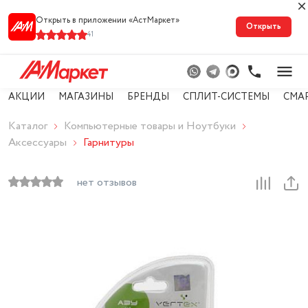
Открыть в приложении «АстМарке‪т‬»
Открыть
41
АКЦИИ
МАГАЗИНЫ
БРЕНДЫ
СПЛИТ-СИСТЕМЫ
СМА
Каталог
Компьютерные товары и Ноутбуки
Аксессуары
Гарнитуры
нет отзывов