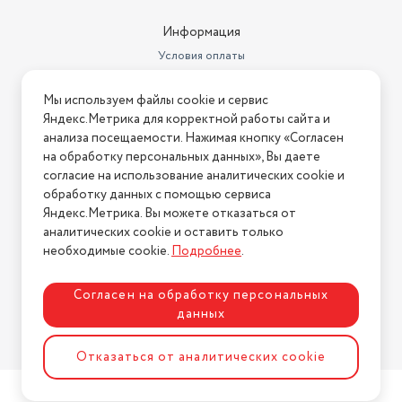
Информация
Условия оплаты
Условия доставки
Мы используем файлы cookie и сервис
Условия возврата
Яндекс.Метрика для корректной работы сайта и
Нашли ошибку на сайте?
Напишите нам
.
анализа посещаемости. Нажимая кнопку «Согласен
на обработку персональных данных», Вы даете
2026 © Интернет-магазин "АстМаркет". У нас есть всё!
согласие на использование аналитических cookie и
обработку данных с помощью сервиса
Яндекс.Метрика. Вы можете отказаться от
аналитических cookie и оставить только
Политика конфиденциальности
необходимые cookie.
Подробнее
.
Согласен на обработку персональных
данных
Разработка сайта
ASTDESIGN
Отказаться от аналитических cookie