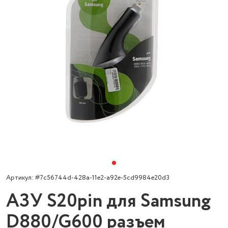
Артикул: #7c56744d-428a-11e2-a92e-5cd9984e20d3
АЗУ S20pin для Samsung
D880/G600 разъем