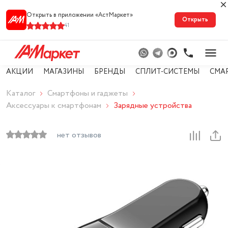
Открыть в приложении «АстМарке‪т‬»
Открыть
41
АКЦИИ
МАГАЗИНЫ
БРЕНДЫ
СПЛИТ-СИСТЕМЫ
СМА
Каталог
Смартфоны и гаджеты
Аксессуары к смартфонам
Зарядные устройства
нет отзывов