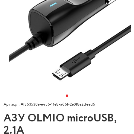
Артикул: #f363530e-e4c6-11e8-a66f-2e0f8e2d4ed6
АЗУ OLMIO microUSB,
2.1А