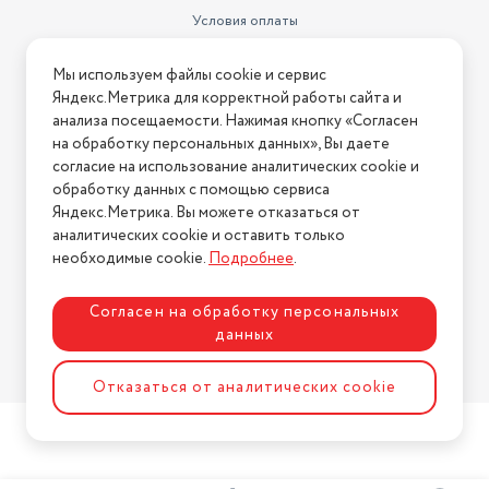
Условия оплаты
Условия доставки
Мы используем файлы cookie и сервис
Условия возврата
Яндекс.Метрика для корректной работы сайта и
Нашли ошибку на сайте?
Напишите нам
.
анализа посещаемости. Нажимая кнопку «Согласен
на обработку персональных данных», Вы даете
2026 © Интернет-магазин "АстМаркет". У нас есть всё!
согласие на использование аналитических cookie и
обработку данных с помощью сервиса
Яндекс.Метрика. Вы можете отказаться от
аналитических cookie и оставить только
Политика конфиденциальности
необходимые cookie.
Подробнее
.
Согласен на обработку персональных
данных
Разработка сайта
ASTDESIGN
Отказаться от аналитических cookie