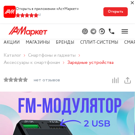
Открыть в приложении «АстМарке‪т‬»
Открыть
41
АКЦИИ
МАГАЗИНЫ
БРЕНДЫ
СПЛИТ-СИСТЕМЫ
СМА
Каталог
Смартфоны и гаджеты
Аксессуары к смартфонам
Зарядные устройства
нет отзывов